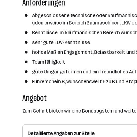
Anforderungen
a
n
abgeschlossene technische oder kaufmännisc
z
(idealerweise im Bereich Baumaschinen, LKW o
a
h
Kenntnisse im kaufmännischen Bereich wünsc
l
sehr gute EDV-Kenntnisse
hohes Maß an Engagement, Belastbarkeit und 
Teamfähigkeit
gute Umgangsformen und ein freundliches Auf
Führerschein B, wünschenswert E zu B und Stap
Angebot
Zum Gehalt bieten wir eine Bonussystem und weitere
Detaillierte Angaben zur Stelle