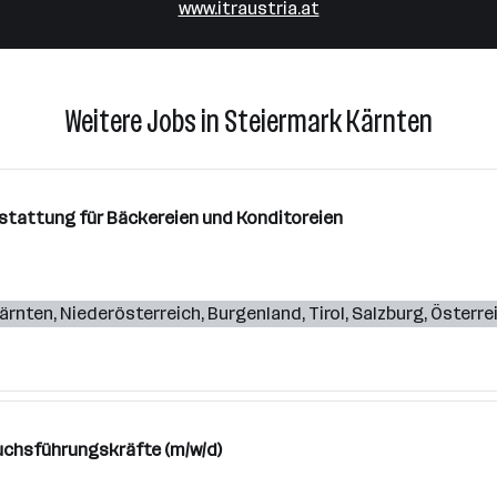
www.itraustria.at
Weitere Jobs in Steiermark Kärnten
stattung für Bäckereien und Konditoreien
ärnten
,
Niederösterreich
,
Burgenland
,
Tirol
,
Salzburg
,
Österre
uchsführungskräfte (m/w/d)