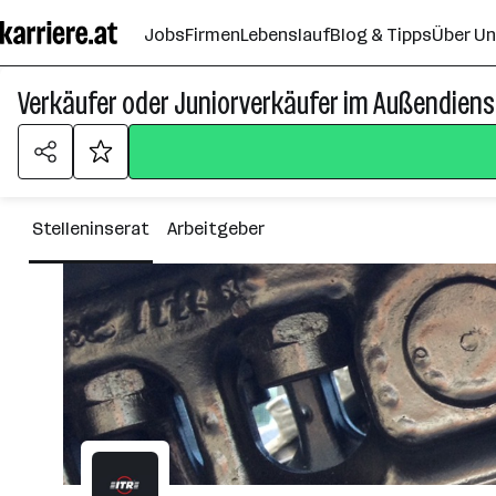
Zum
Jobs
Firmen
Lebenslauf
Blog & Tipps
Über U
Seiteninhalt
springen
Verkäufer oder Juniorverkäufer im Außendiens
Stelleninserat
Arbeitgeber