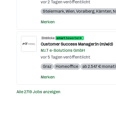
vor 2 Tagen veröffentlicht
Steiermark
,
Wien
,
Voralberg
,
Kärnten
,
N
Merken
Einblicke
Customer Success Manager:in (m/w/d)
M.I.T e-Solutions GmbH
vor 5 Tagen veröffentlicht
Graz
Homeoffice
ab 2.547 € monatl
Merken
Alle 2719 Jobs anzeigen