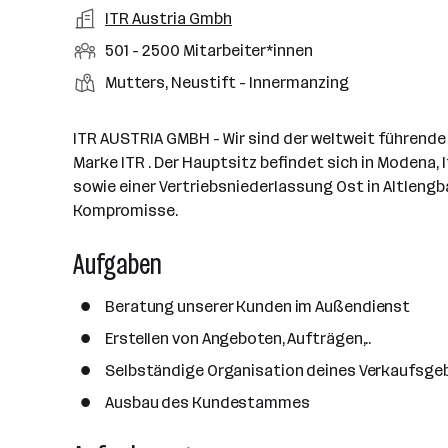
a
m
e
o
A
ITR Austria Gmbh
e
s
r
o
n
r
r
b
f
M
501 - 2500 Mitarbeiter*innen
t
d
e
t
b
e
e
i
e
S
S
Mutters, Neustift - Innermanzing
e
e
n
l
t
l
t
t
i
e
d
a
l
e
a
t
ITR AUSTRIA GMBH - Wir sind der weltweit führende
e
r
l
n
g
Marke ITR . Der Hauptsitz befindet sich in Modena, 
r
b
l
d
e
sowie einer Vertriebsniederlassung Ost in Altlengb
e
e
o
b
Kompromisse.
i
n
r
e
t
t
Aufgaben
r
e
e
r
Beratung unserer Kunden im Außendienst
*
i
Erstellen von Angeboten, Aufträgen,..
n
Selbständige Organisation deines Verkaufsge
n
Ausbau des Kundestammes
e
n