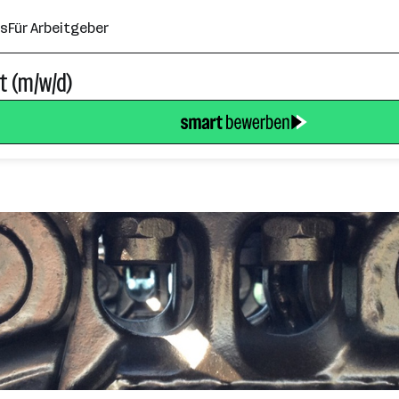
ns
Für Arbeitgeber
t (m/w/d)