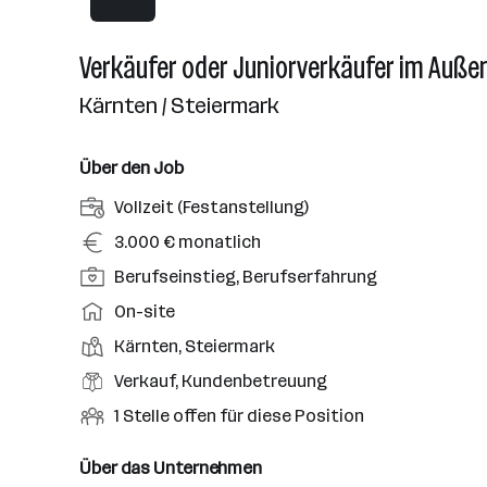
Verkäufer oder Juniorverkäufer im Auße
Kärnten / Steiermark
Über den Job
A
Vollzeit (Festanstellung)
n
G
3.000 € monatlich
s
e
P
Berufseinstieg, Berufserfahrung
t
h
o
e
A
On-site
a
s
l
r
l
D
Kärnten, Steiermark
i
l
b
t
i
t
B
Verkauf, Kundenbetreuung
u
e
e
i
e
n
i
O
1 Stelle offen für diese Position
n
o
r
g
t
f
s
n
u
s
s
f
Über das Unternehmen
t
s
f