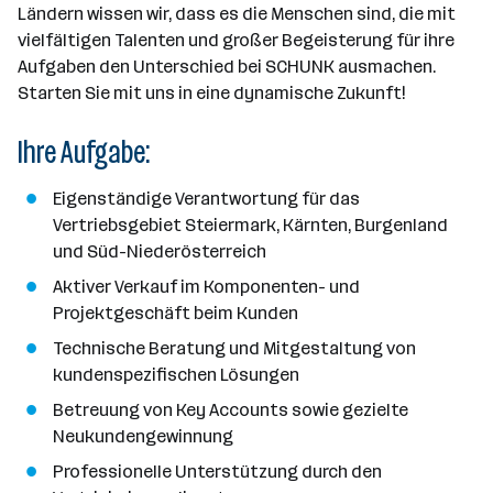
Ländern wissen wir, dass es die Menschen sind, die mit
n
vielfältigen Talenten und großer Begeisterung für ihre
a
Aufgaben den Unterschied bei SCHUNK ausmachen.
n
Starten Sie mit uns in eine dynamische Zukunft!
z
a
Ihre Aufgabe:
h
l
Eigenständige Verantwortung für das
Vertriebsgebiet Steiermark, Kärnten, Burgenland
und Süd-Niederösterreich
Aktiver Verkauf im Komponenten- und
Projektgeschäft beim Kunden
Technische Beratung und Mitgestaltung von
kundenspezifischen Lösungen
Betreuung von Key Accounts sowie gezielte
Neukundengewinnung
Professionelle Unterstützung durch den