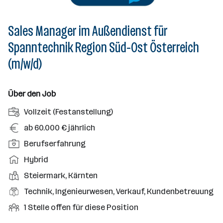
Sales Manager im Außendienst für
Spanntechnik Region Süd-Ost Österreich
(m/w/d)
Über den Job
A
Vollzeit (Festanstellung)
n
G
ab 60.000 € jährlich
s
e
P
Berufserfahrung
t
h
o
e
A
Hybrid
a
s
l
r
l
D
Steiermark, Kärnten
i
l
b
t
i
t
B
Technik, Ingenieurwesen, Verkauf, Kundenbetreuung
u
e
e
i
e
n
i
O
1 Stelle offen für diese Position
n
o
r
g
t
f