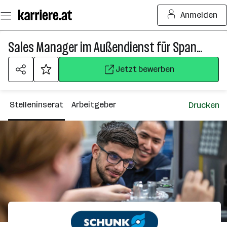
Zum
Anmelden
Seiteninhalt
springen
Sales Manager im Außendienst für Spanntechnik (m/w/d)
Jetzt bewerben
Stelleninserat
Arbeitgeber
Drucken