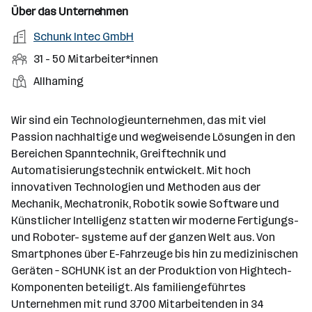
s
n
u
s
s
f
Über das Unternehmen
t
s
f
a
m
e
o
A
Schunk Intec GmbH
e
s
r
o
n
r
r
b
f
M
31 - 50 Mitarbeiter*innen
t
d
e
t
b
e
e
i
e
S
S
Allhaming
e
e
n
l
t
l
t
t
i
e
d
a
l
e
a
t
Wir sind ein Technologieunternehmen, das mit viel
e
r
l
n
g
Passion nachhaltige und wegweisende Lösungen in den
r
b
l
d
e
Bereichen Spanntechnik, Greiftechnik und
e
e
o
b
Automatisierungstechnik entwickelt. Mit hoch
i
n
r
e
innovativen Technologien und Methoden aus der
t
t
r
Mechanik, Mechatronik, Robotik sowie Software und
e
e
Künstlicher Intelligenz statten wir moderne Fertigungs-
r
und Roboter- systeme auf der ganzen Welt aus. Von
*
Smartphones über E-Fahrzeuge bis hin zu medizinischen
i
Geräten – SCHUNK ist an der Produktion von Hightech-
n
Komponenten beteiligt. Als familiengeführtes
n
Unternehmen mit rund 3.700 Mitarbeitenden in 34
e