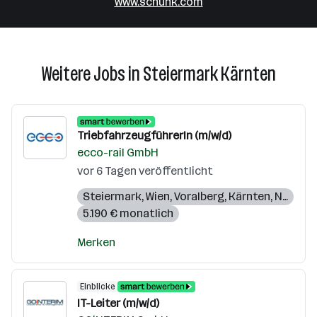
www.schunk.com
Weitere Jobs in Steiermark Kärnten
TriebfahrzeugführerIn (m/w/d)
ecco-rail GmbH
vor 6 Tagen veröffentlicht
Steiermark
,
Wien
,
Voralberg
,
Kärnten
,
Niederösterreich
5.190 € monatlich
Merken
Einblicke
IT-Leiter (m/w/d)