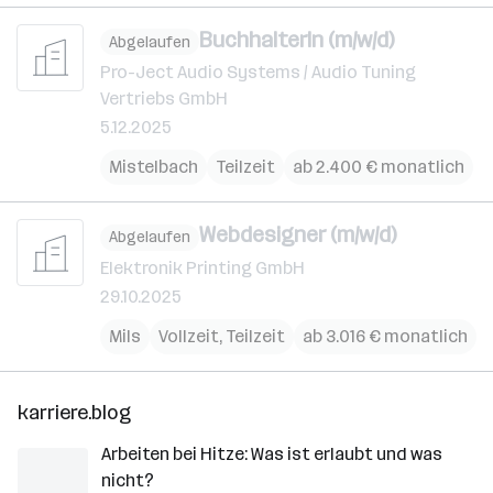
BuchhalterIn (m/w/d)
Abgelaufen
Pro-Ject Audio Systems / Audio Tuning
Vertriebs GmbH
5.12.2025
Mistelbach
Teilzeit
ab 2.400 € monatlich
Webdesigner (m/w/d)
Abgelaufen
Elektronik Printing GmbH
29.10.2025
Mils
Vollzeit, Teilzeit
ab 3.016 € monatlich
karriere.blog
Arbeiten bei Hitze: Was ist erlaubt und was
nicht?