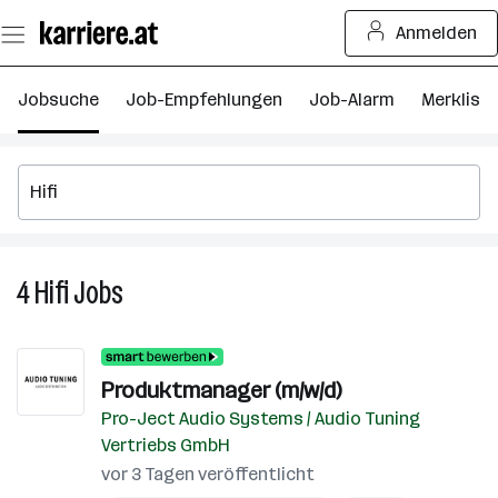
Zum
Anmelden
Seiteninhalt
springen
Jobsuche
Job-Empfehlungen
Job-Alarm
Merkliste
4
Hifi
Jobs
4
Hifi
Jobs
Produktmanager (m/w/d)
Pro-Ject Audio Systems / Audio Tuning
Vertriebs GmbH
vor 3 Tagen veröffentlicht