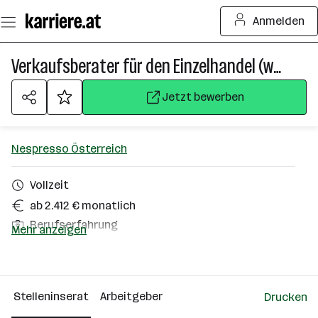
Zum
Anmelden
Seiteninhalt
springen
Verkaufsberater für den Einzelhandel (w/m/d)
Jetzt bewerben
Nespresso Österreich
Vollzeit
ab 2.412 € monatlich
Berufserfahrung
Mehr anzeigen
Klagenfurt am Wörthersee
Über das Unternehmen
Stelleninserat
Arbeitgeber
Drucken
101 - 500 Mitarbeiter*innen