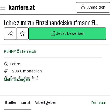
Zum
Anmelden
Seiteninhalt
springen
Lehre zum:zur Einzelhandelskaufmann:Einzelhandelskauffrau
Jetzt bewerben
PENNY Österreich
Lehre
1.296 € monatlich
Berufseinstieg
Mehr anzeigen
Klagenfurt
Über das Unternehmen
Stelleninserat
Arbeitgeber
Drucken
501+ Mitarbeiter*innen