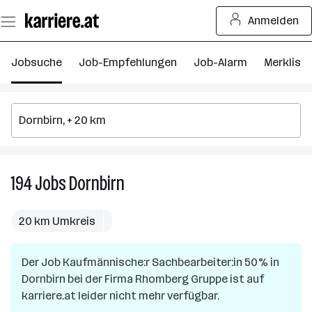
Zum
Anmelden
Seiteninhalt
springen
Jobsuche
Job-Empfehlungen
Job-Alarm
Merkliste
194
Jobs
Dornbirn
194
Jobs
in
20 km Umkreis
Dornbirn
Der Job
Kaufmännische:r Sachbearbeiter:in 50%
in
Dornbirn
bei der Firma
Rhomberg Gruppe
ist auf
karriere.at leider nicht mehr verfügbar.