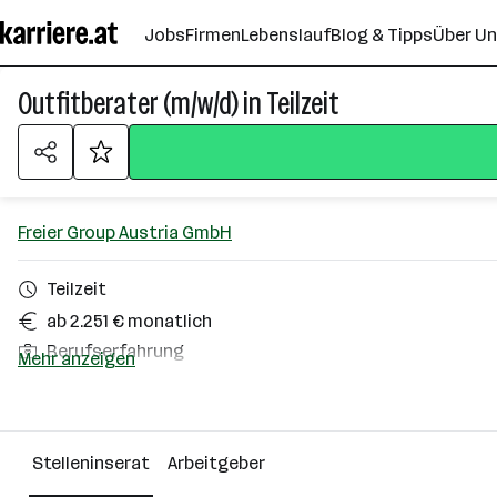
Zum
Jobs
Firmen
Lebenslauf
Blog & Tipps
Über U
Seiteninhalt
springen
Outfitberater (m/w/d) in Teilzeit
Freier Group Austria GmbH
Teilzeit
ab 2.251 € monatlich
Berufserfahrung
Mehr anzeigen
Feldkirch
Über das Unternehmen
Stelleninserat
Arbeitgeber
501+ Mitarbeiter*innen