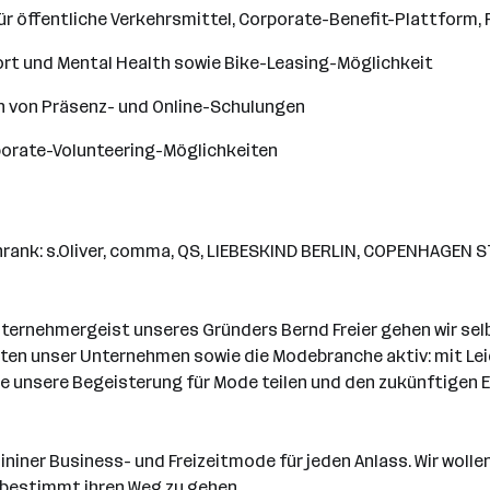
r öffentliche Verkehrsmittel, Corporate-Benefit-Plattform, 
rt und Mental Health sowie Bike-Leasing-Möglichkeit
n von Präsenz- und Online-Schulungen
rporate-Volunteering-Möglichkeiten
ank: s.Oliver, comma, QS, LIEBESKIND BERLIN, COPENHAGEN STU
nternehmergeist unseres Gründers Bernd Freier gehen wir selb
en unser Unternehmen sowie die Modebranche aktiv: mit Lei
die unsere Begeisterung für Mode teilen und den zukünftigen
iner Business- und Freizeitmode für jeden Anlass. Wir wollen 
tbestimmt ihren Weg zu gehen.