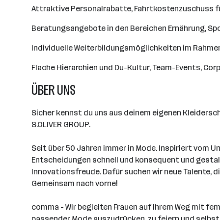
Attraktive Personalrabatte, Fahrtkostenzuschuss fü
Beratungsangebote in den Bereichen Ernährung, Spo
Individuelle Weiterbildungsmöglichkeiten im Rahme
Flache Hierarchien und Du-Kultur, Team-Events, Co
ÜBER UNS
Sicher kennst du uns aus deinem eigenen Kleiderschr
S.OLIVER GROUP.
Seit über 50 Jahren immer in Mode. Inspiriert vom U
Entscheidungen schnell und konsequent und gestalt
Innovationsfreude. Dafür suchen wir neue Talente, 
Gemeinsam nach vorne!
comma - Wir begleiten Frauen auf ihrem Weg mit femin
passender Mode auszudrücken, zu feiern und selbs