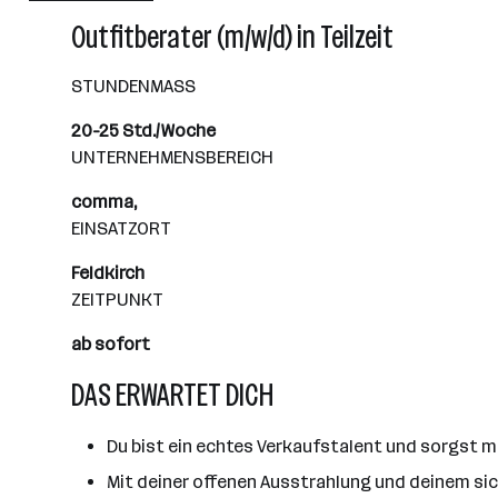
Bergheim bei Salzburg
Outfitberater (m/w/d) in Teilzeit
STUNDENMASS
​20-25​ Std./Woche
UNTERNEHMENSBEREICH
​comma,​
EINSATZORT
Feldkirch
ZEITPUNKT
ab sofort
DAS ERWARTET DICH
Du bist ein echtes Verkaufstalent und sorgst m
Mit deiner offenen Ausstrahlung und deinem si