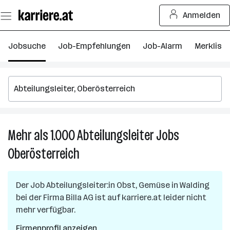
Zum
Anmelden
Seiteninhalt
springen
Jobsuche
Job-Empfehlungen
Job-Alarm
Merkliste
Mehr als 1.000
Abteilungsleiter
Jobs
M
al
Oberösterreich
1.
Ab
J
Der Job
Abteilungsleiter:in Obst, Gemüse
in
Walding
in
bei der Firma
Billa AG
ist auf karriere.at leider nicht
O
mehr verfügbar.
Firmenprofil anzeigen