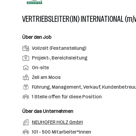
VERTRIEBSLEITER(IN) INTERNATIONAL (m/
Über den Job
A
Vollzeit (Festanstellung)
n
P
Projekt-, Bereichsleitung
s
o
A
On-site
t
s
r
e
D
Zell am Moos
i
b
l
i
t
B
Führung, Management, Verkauf, Kundenbetreu
e
l
e
i
e
i
O
1 Stelle offen für diese Position
u
n
o
r
t
f
n
s
n
u
s
f
Über das Unternehmen
g
t
s
f
m
e
s
o
A
NEUHOFER HOLZ GmbH
e
s
o
n
a
r
r
b
f
M
101 - 500 Mitarbeiter*innen
d
e
r
t