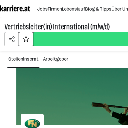
Zum
Jobs
Firmen
Lebenslauf
Blog & Tipps
Über U
Seiteninhalt
springen
Vertriebsleiter(in) International (m/w/d)
Stelleninserat
Arbeitgeber