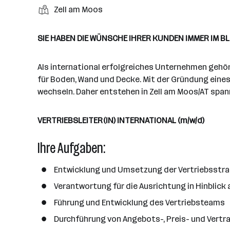
b
e
e
i
e
S
S
Zell am Moos
t
e
n
l
t
l
t
t
i
e
d
a
l
e
a
t
SIE HABEN DIE WÜNSCHE IHRER KUNDEN IMMER IM BL
e
r
l
n
g
r
b
l
d
e
e
Als international erfolgreiches Unternehmen gehö
e
o
b
i
für Boden, Wand und Decke. Mit der Gründung eines 
n
r
e
t
wechseln. Daher entstehen in Zell am Moos/AT spa
t
r
e
e
r
VERTRIEBSLEITER(IN) INTERNATIONAL (m/w/d)
*
i
Ihre Aufgaben:
n
n
Entwicklung und Umsetzung der Vertriebsstr
e
Verantwortung für die Ausrichtung in Hinblick 
n
a
Führung und Entwicklung des Vertriebsteams
n
Durchführung von Angebots-, Preis- und Vert
z