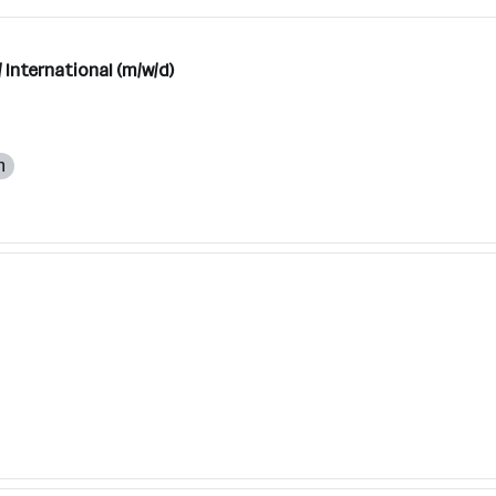
 International (m/w/d)
h