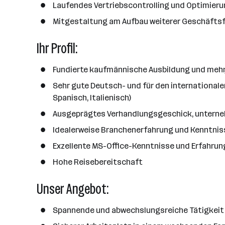
Laufendes Vertriebscontrolling und Optimierun
a
h
Mitgestaltung am Aufbau weiterer Geschäftsf
l
Ihr Profil:
Fundierte kaufmännische Ausbildung und mehr
Sehr gute Deutsch- und für den internationale
Spanisch, Italienisch)
Ausgeprägtes Verhandlungsgeschick, unterneh
Idealerweise Branchenerfahrung und Kenntniss
Exzellente MS-Office-Kenntnisse und Erfahru
Hohe Reisebereitschaft
Unser Angebot:
Spannende und abwechslungsreiche Tätigkeit 