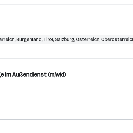
erreich
,
Burgenland
,
Tirol
,
Salzburg
,
Österreich
,
Oberösterreic
e im Außendienst (m/w/d)