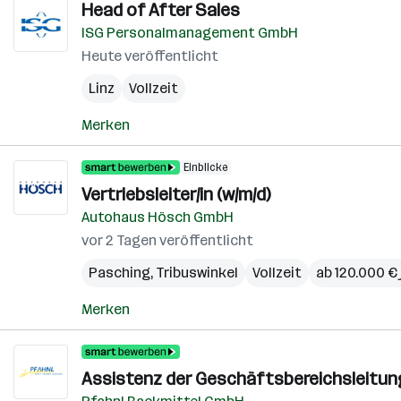
Head of After Sales
ISG Personalmanagement GmbH
Heute veröffentlicht
Linz
Vollzeit
Merken
Einblicke
Vertriebsleiter/in (w/m/d)
Autohaus Hösch GmbH
vor 2 Tagen veröffentlicht
Pasching
,
Tribuswinkel
Vollzeit
ab 120.000 € 
Merken
Assistenz der Geschäftsbereichsleitung