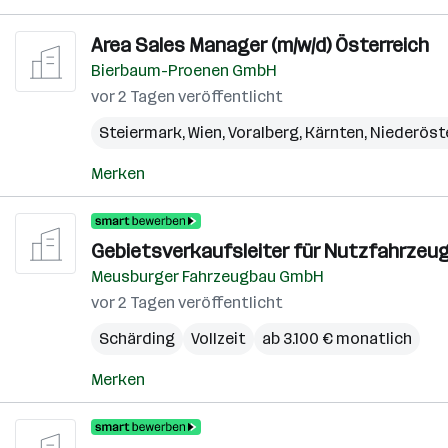
Area Sales Manager (m/w/d) Österreich
Bierbaum-Proenen GmbH
vor 2 Tagen veröffentlicht
Steiermark
,
Wien
,
Voralberg
,
Kärnten
,
Niederöst
Merken
Gebietsverkaufsleiter für Nutzfahrzeug
Meusburger Fahrzeugbau GmbH
vor 2 Tagen veröffentlicht
Schärding
Vollzeit
ab 3.100 € monatlich
Merken