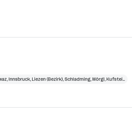
waz
,
Innsbruck
,
Liezen (Bezirk)
,
Schladming
,
Wörgl
,
Kufstein (Bezirk)