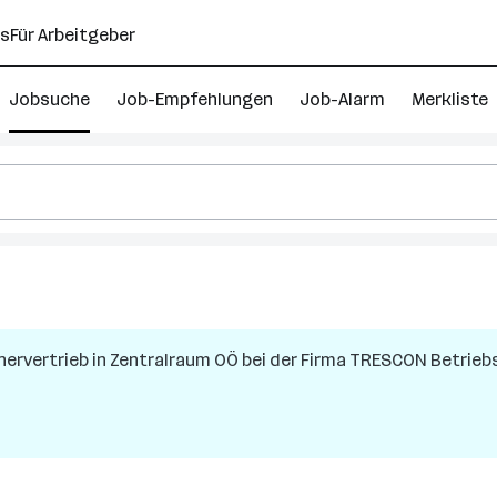
ns
Für Arbeitgeber
Jobsuche
Job-Empfehlungen
Job-Alarm
Merkliste
nervertrieb
in
Zentralraum OÖ
bei der Firma
TRESCON Betriebs
eich