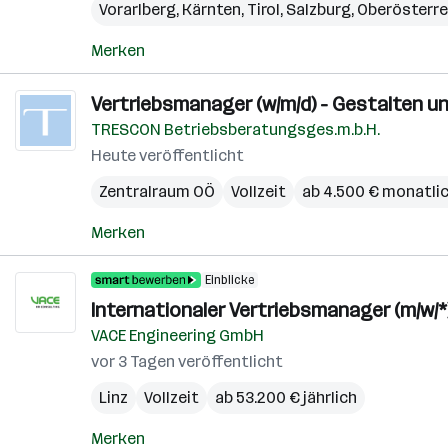
Vorarlberg
,
Kärnten
,
Tirol
,
Salzburg
,
Oberösterre
Merken
Vertriebsmanager (w/m/d) - Gestalten u
TRESCON Betriebsberatungsges.m.b.H.
Heute veröffentlicht
Zentralraum OÖ
Vollzeit
ab 4.500 € monatli
Merken
Einblicke
Internationaler Vertriebsmanager (m/w/*
VACE Engineering GmbH
vor 3 Tagen veröffentlicht
Linz
Vollzeit
ab 53.200 € jährlich
Merken