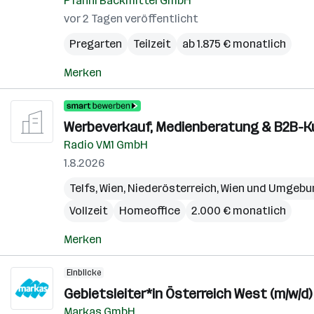
Pfahnl Backmittel GmbH
vor 2 Tagen veröffentlicht
Pregarten
Teilzeit
ab 1.875 € monatlich
Merken
Werbeverkauf, Medienberatung & B2B-K
Radio VM1 GmbH
1.8.2026
Telfs
,
Wien
,
Niederösterreich
,
Wien und Umgebu
Vollzeit
Homeoffice
2.000 € monatlich
Merken
Einblicke
Gebietsleiter*in Österreich West (m/w/d)
Markas GmbH