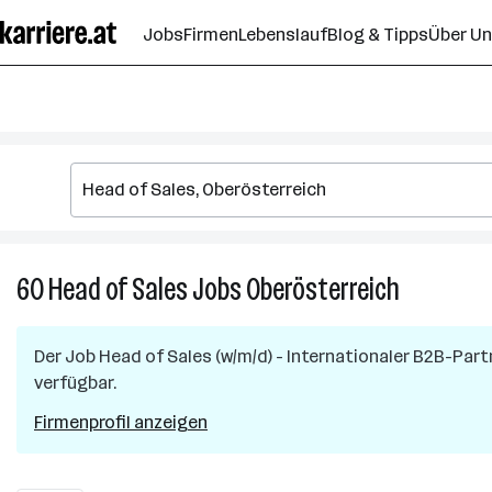
Zum
Jobs
Firmen
Lebenslauf
Blog & Tipps
Über U
Seiteninhalt
springen
60
Head of Sales
Jobs
Oberösterreich
60
Head
of
Der Job
Head of Sales (w/m/d) - Internationaler B2B-Part
Sales
verfügbar.
Jobs
in
Firmenprofil anzeigen
Oberösterr