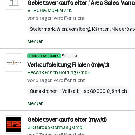
Gebietsverkaufsleiter / Area Sales Man
STROHM MOFÉM Zrt.
vor 5 Tagen veröffentlicht
Steiermark
,
Wien
,
Voralberg
,
Kärnten
,
Niederöst
Merken
Einblicke
Verkaufsleitung Filialen (m/w/d)
Resch&Frisch Holding GmbH
vor 6 Tagen veröffentlicht
Gunskirchen
Vollzeit
ab 60.000 € jährlich
Merken
Gebietsverkaufsleiter (m/w/d)
SFS Group Germany GmbH