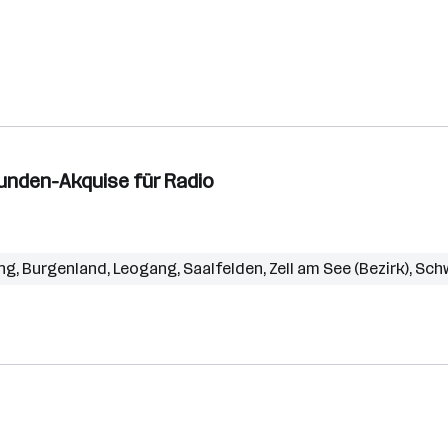
unden-Akquise für Radio
ng
,
Burgenland
,
Leogang
,
Saalfelden
,
Zell am See (Bezirk)
,
Sch