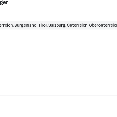
ager
erreich
,
Burgenland
,
Tirol
,
Salzburg
,
Österreich
,
Oberösterreic