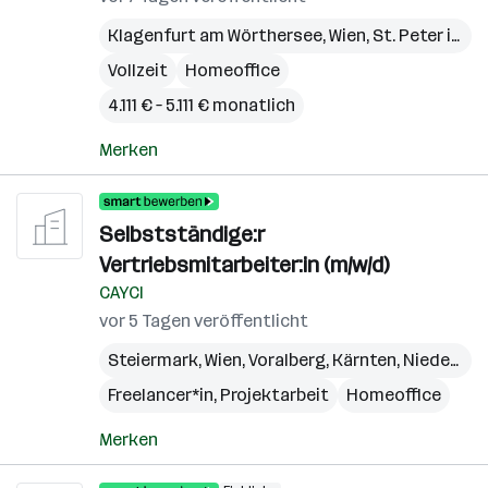
Klagenfurt am Wörthersee
,
Wien
,
St. Peter in der Au
Vollzeit
Homeoffice
4.111 € – 5.111 € monatlich
Merken
Selbstständige:r
Vertriebsmitarbeiter:in (m/w/d)
CAYCI
vor 5 Tagen veröffentlicht
Steiermark
,
Wien
,
Voralberg
,
Kärnten
,
Niederösterreich
Freelancer*in, Projektarbeit
Homeoffice
Merken