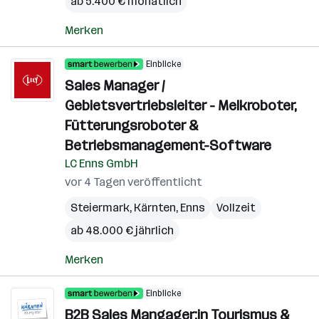
ab 5.400 € monatlich
Merken
Einblicke
Sales Manager /
Gebietsvertriebsleiter - Melkroboter,
Fütterungsroboter &
Betriebsmanagement-Software
LC Enns GmbH
vor 4 Tagen veröffentlicht
Steiermark
,
Kärnten
,
Enns
Vollzeit
ab 48.000 € jährlich
Merken
Einblicke
B2B Sales Mangager:in Tourismus &