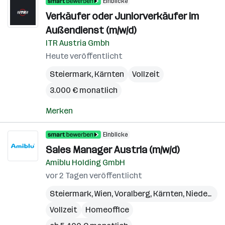
Einblicke
Verkäufer oder Juniorverkäufer im
Außendienst (m/w/d)
ITR Austria Gmbh
Heute veröffentlicht
Steiermark
,
Kärnten
Vollzeit
3.000 € monatlich
Merken
Einblicke
Sales Manager Austria (m/w/d)
Amiblu Holding GmbH
vor 2 Tagen veröffentlicht
Steiermark
,
Wien
,
Voralberg
,
Kärnten
,
Niederösterreich
Vollzeit
Homeoffice