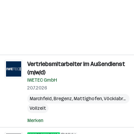
Vertriebsmitarbeiter im Außendienst
(m/w/d)
IWETEC GmbH
20.7.2026
Marchfeld
,
Bregenz
,
Mattighofen
,
Vöcklabruck
,
Vollzeit
Merken