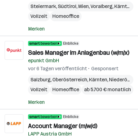
Steiermark
,
Südtirol
,
Wien
,
Voralberg
,
Kärnten
,
N
Vollzeit
Homeoffice
Merken
Einblicke
Sales Manager im Anlagenbau (w/m/x)
epunkt GmbH
vor 6 Tagen veröffentlicht
Gesponsert
Salzburg
,
Oberösterreich
,
Kärnten
,
Niederösterreich
Vollzeit
Homeoffice
ab 5.700 € monatlich
Merken
Einblicke
Account Manager (m/w/d)
LAPP Austria GmbH