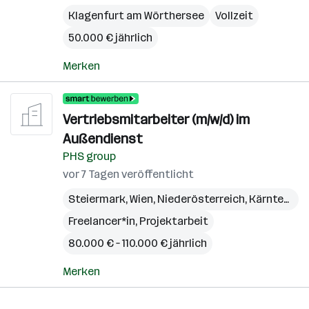
Klagenfurt am Wörthersee
Vollzeit
50.000 € jährlich
Merken
Vertriebsmitarbeiter (m/w/d) im
Außendienst
PHS group
vor 7 Tagen veröffentlicht
Steiermark
,
Wien
,
Niederösterreich
,
Kärnten
,
Bu
Freelancer*in, Projektarbeit
80.000 € – 110.000 € jährlich
Merken