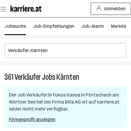
Zum
Anmelden
Seiteninhalt
springen
Jobsuche
Job-Empfehlungen
Job-Alarm
Merkliste
361
Verkäufer
Jobs
Kärnten
361
Verkäufer
Jobs
Der Job
Verkäufer:in Fokus Kassa
in
Pörtschach am
in
Wörther See
bei der Firma
Billa AG
ist auf karriere.at
Kärnten
leider nicht mehr verfügbar.
Firmenprofil anzeigen