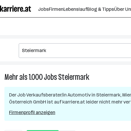
Zum
Jobs
Firmen
Lebenslauf
Blog & Tipps
Über U
Seiteninhalt
springen
Mehr als 1.000
Jobs
Steiermark
Mehr
als
1.000
Der Job
Verkaufsberater/in Automotiv
in
Steiermark, Wien
Jobs
Österreich GmbH
ist auf karriere.at leider nicht mehr ver
in
Steiermark
Firmenprofil anzeigen