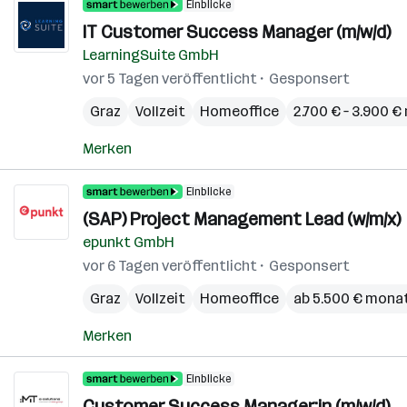
Einblicke
IT Customer Success Manager (m/w/d)
LearningSuite GmbH
vor 5 Tagen veröffentlicht
Gesponsert
Graz
Vollzeit
Homeoffice
2.700 € – 3.900 €
Merken
Einblicke
(SAP) Project Management Lead (w/m/x)
epunkt GmbH
vor 6 Tagen veröffentlicht
Gesponsert
Graz
Vollzeit
Homeoffice
ab 5.500 € monat
Merken
Einblicke
Customer Success Manager:in (m/w/d)