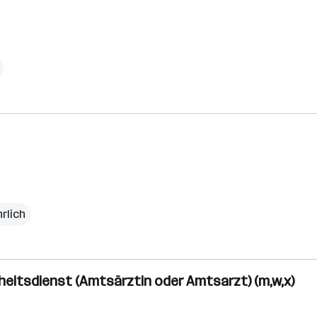
hrlich
heitsdienst (Amtsärztin oder Amtsarzt) (m,w,x)