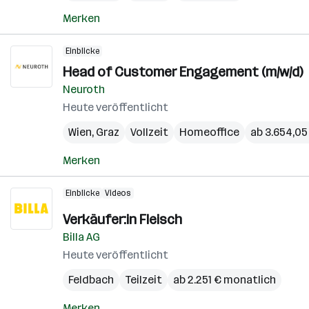
Merken
Einblicke
Head of Customer Engagement (m/w/d)
Neuroth
Heute veröffentlicht
Wien
,
Graz
Vollzeit
Homeoffice
ab 3.654,05
Merken
Einblicke
Videos
Verkäufer:in Fleisch
Billa AG
Heute veröffentlicht
Feldbach
Teilzeit
ab 2.251 € monatlich
Merken