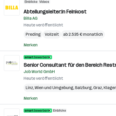
Einblicke
Videos
Abteilungsleiter:in Feinkost
Billa AG
Heute veröffentlicht
Preding
Vollzeit
ab 2.535 € monatlich
Merken
Senior Consultant für den Bereich Restr
Job World GmbH
Heute veröffentlicht
Linz
,
Wien und Umgebung
,
Salzburg
,
Graz
,
Klage
Merken
Einblicke