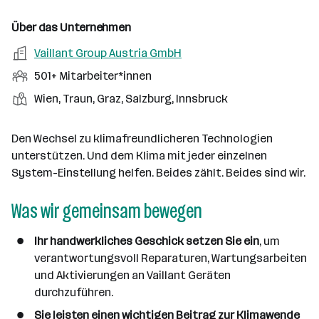
o
r
g
t
f
s
n
u
s
s
f
Über das Unternehmen
t
s
f
a
m
e
o
A
Vaillant Group Austria GmbH
e
s
r
o
n
r
r
b
f
M
501+ Mitarbeiter*innen
t
d
e
t
b
e
e
i
e
S
S
Wien, Traun, Graz, Salzburg, Innsbruck
e
e
n
l
t
l
t
t
i
e
d
a
l
e
a
t
Den Wechsel zu klimafreundlicheren Technologien
e
r
l
n
g
unterstützen. Und dem Klima mit jeder einzelnen
r
b
l
d
e
System-Einstellung helfen. Beides zählt. Beides sind wir.
e
e
o
b
i
n
r
Was wir gemeinsam bewegen
e
t
t
r
e
e
Ihr handwerkliches Geschick setzen Sie ein
, um
r
verantwortungsvoll Reparaturen, Wartungsarbeiten
*
und Aktivierungen an Vaillant Geräten
i
durchzuführen.
n
n
Sie leisten einen wichtigen Beitrag zur Klimawende