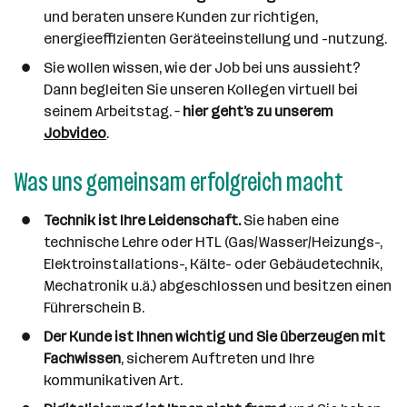
e
und beraten unsere Kunden zur richtigen,
n
energieeffizienten Geräteeinstellung und -nutzung.
a
Sie wollen wissen, wie der Job bei uns aussieht?
n
Dann begleiten Sie unseren Kollegen virtuell bei
z
seinem Arbeitstag. –
hier geht’s zu unserem
a
Jobvideo
.
h
l
Was uns gemeinsam erfolgreich macht
Technik ist Ihre Leidenschaft.
Sie haben eine
technische Lehre oder HTL (Gas/Wasser/Heizungs-,
Elektroinstallations-, Kälte- oder Gebäudetechnik,
Mechatronik u.ä.) abgeschlossen und besitzen einen
Führerschein B.
Der Kunde ist Ihnen wichtig und Sie überzeugen mit
Fachwissen
, sicherem Auftreten und Ihre
kommunikativen Art.