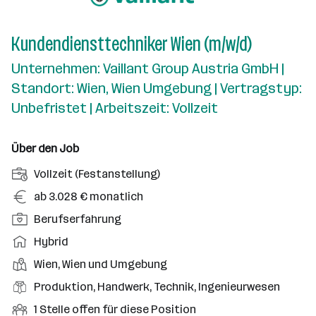
Kundendiensttechniker Wien (m/w/d)
Unternehmen: Vaillant Group Austria GmbH |
Standort: Wien, Wien Umgebung | Vertragstyp:
Unbefristet | Arbeitszeit: Vollzeit
Über den Job
A
Vollzeit (Festanstellung)
n
G
ab 3.028 € monatlich
s
e
P
Berufserfahrung
t
h
o
e
A
Hybrid
a
s
l
r
l
D
Wien, Wien und Umgebung
i
l
b
t
i
t
B
Produktion, Handwerk, Technik, Ingenieurwesen
u
e
e
i
e
n
i
O
1 Stelle offen für diese Position
n