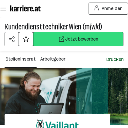
Zum
Anmelden
Seiteninhalt
springen
Kundendiensttechniker Wien (m/w/d)
Jetzt bewerben
Stelleninserat
Arbeitgeber
Drucken