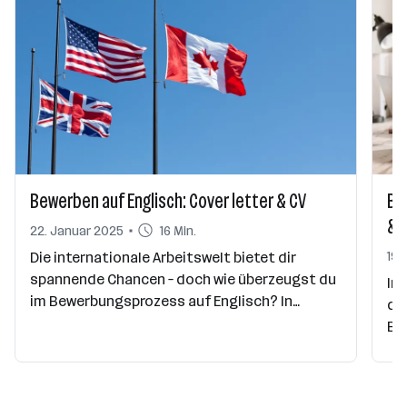
Bewerben auf Englisch: Cover letter & CV
Be
& d
22. Januar 2025
16 Min.
19.
Die internationale Arbeitswelt bietet dir
spannende Chancen – doch wie überzeugst du
In 
im Bewerbungsprozess auf Englisch? In
dig
diesem Artikel zeigen wir dir Schritt für
Be
Schritt, wie du ein professionelles englisches
üb
Anschreiben und einen aussagekräftigen CV
An
erstellst – von sprachlichen Feinheiten über
Be