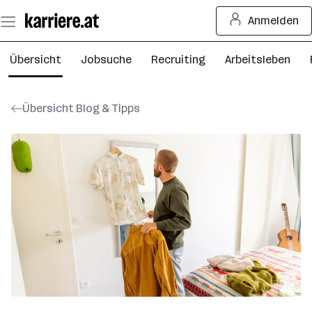
Zum
Anmelden
Seiteninhalt
springen
Übersicht
Jobsuche
Recruiting
Arbeitsleben
Übersicht Blog & Tipps