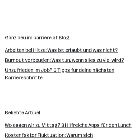
kulturelle Unterschiede bis hin zu hilfreichen
me
Tools und Ressourcen.
en
Ganz neu im karriere.at Blog
Arbeiten bei Hitze: Was ist erlaubt und was nicht?
Burnout vorbeugen: Was tun, wenn alles zu viel wird?
Unzufrieden im Job? 6 Tipps für deine nächsten
Karriereschritte
Beliebte Artikel
Wo essen wir zu Mittag? 3 Hilfreiche Apps für den Lunch
Kostenfaktor Fluktuation: Warum sich