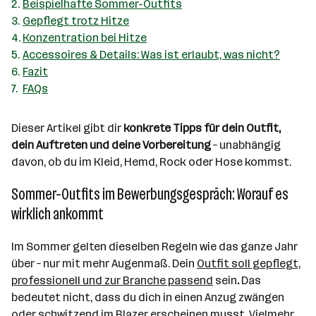
Beispielhafte Sommer-Outfits
Gepflegt trotz Hitze
Konzentration bei Hitze
Accessoires & Details: Was ist erlaubt, was nicht?
Fazit
FAQs
Dieser Artikel gibt dir
konkrete Tipps für dein Outfit,
dein Auftreten und deine Vorbereitung
– unabhängig
davon, ob du im Kleid, Hemd, Rock oder Hose kommst.
Sommer-Outfits im Bewerbungsgespräch: Worauf es
wirklich ankommt
Im Sommer gelten dieselben Regeln wie das ganze Jahr
über – nur mit mehr Augenmaß. Dein
Outfit soll gepflegt,
professionell und zur Branche passend
sein
.
Das
bedeutet nicht, dass du dich in einen Anzug zwängen
oder schwitzend im Blazer erscheinen musst. Vielmehr