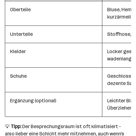
Oberteile
Bluse, Hemd 
kurzärmelig,
Unterteile
Stoffhose, C
Kleider
Locker gesch
wadenlang
Schuhe
Geschlossene
dezente San
Ergänzung (optional)
Leichter Bla
Überziehen
💡
Tipp:
Der Besprechungsraum ist oft klimatisiert –
also lieber eine Schicht mehr mitnehmen, auch wenn’s