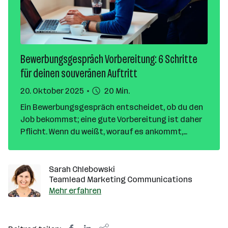
Bewerbungsgespräch Vorbereitung: 6 Schritte
für deinen souveränen Auftritt
20. Oktober 2025
20 Min.
Ein Bewerbungsgespräch entscheidet, ob du den
Job bekommst; eine gute Vorbereitung ist daher
Pflicht. Wenn du weißt, worauf es ankommt,
kannst du mit Wissen, Klarheit und Persönlichkeit
punkten. Diese Schritte zeigen dir, wie du dich
gezielt auf das Gespräch vorbereitest: von der
Sarah Chlebowski
Teamlead Marketing Communications
Recherche über Selbstpräsentation und
Mehr erfahren
Gehaltsfrage bis zum souveränen Online-Auftritt.