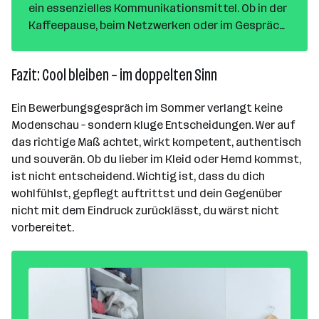
ein essenzielles Kommunikationsmittel. Ob in der
Kaffeepause, beim Netzwerken oder im Gespräch
mit Kolleg*innen – durch einen kurzen, lockeren
Austausch entstehen oft wichtige Verbindungen.
Fazit: Cool bleiben – im doppelten Sinn
Doch was macht guten Smalltalk aus? Welche
Themen sind angemessen, und wie kannst du
Ein Bewerbungsgespräch im Sommer verlangt keine
auch in beruflichen Kontexten souverän
Modenschau – sondern kluge Entscheidungen. Wer auf
Gespräche führen?
das richtige Maß achtet, wirkt kompetent, authentisch
und souverän. Ob du lieber im Kleid oder Hemd kommst,
In diesem Artikel erfährst du, warum Smalltalk
ist nicht entscheidend. Wichtig ist, dass du dich
wichtig ist, wie du passende Themen findest,
wohlfühlst, gepflegt auftrittst und dein Gegenüber
welche Stolperfallen du vermeiden solltest und
nicht mit dem Eindruck zurücklässt, du wärst nicht
wie du deine Fähigkeiten gezielt verbessern
vorbereitet.
kannst.