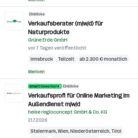
Einblicke
Verkaufsberater (m/w/d) für
Naturprodukte
Grüne Erde GmbH
vor 7 Tagen veröffentlicht
Innsbruck
Teilzeit
ab 2.300 € monatlich
Merken
Einblicke
Verkaufsprofi für Online Marketing im
Außendienst m/w/d
heise regioconcept GmbH & Co. KG
21.7.2026
Steiermark
,
Wien
,
Niederösterreich
,
Tirol