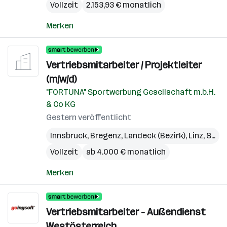
Vollzeit
2.153,93 € monatlich
Merken
Vertriebsmitarbeiter / Projektleiter
(m/w/d)
"FORTUNA" Sportwerbung Gesellschaft m.b.H.
& Co KG
Gestern veröffentlicht
Innsbruck
,
Bregenz
,
Landeck (Bezirk)
,
Linz
,
St. Pölten
Vollzeit
ab 4.000 € monatlich
Merken
Vertriebsmitarbeiter - Außendienst
Westösterreich