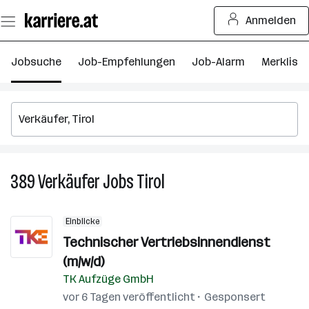
Zum
Anmelden
Seiteninhalt
springen
Jobsuche
Job-Empfehlungen
Job-Alarm
Merkliste
389
Verkäufer
Jobs
Tirol
389
Verkäufer
Jobs
Einblicke
in
Technischer Vertriebsinnendienst
Tirol
(m/w/d)
TK Aufzüge GmbH
vor 6 Tagen veröffentlicht
Gesponsert