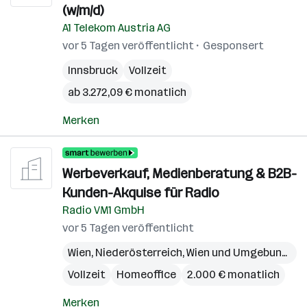
(w/m/d)
A1 Telekom Austria AG
vor 5 Tagen veröffentlicht
Gesponsert
Innsbruck
Vollzeit
ab 3.272,09 € monatlich
Merken
Werbeverkauf, Medienberatung & B2B-
Kunden-Akquise für Radio
Radio VM1 GmbH
vor 5 Tagen veröffentlicht
Wien
,
Niederösterreich
,
Wien und Umgebung
,
Bu
Vollzeit
Homeoffice
2.000 € monatlich
Merken