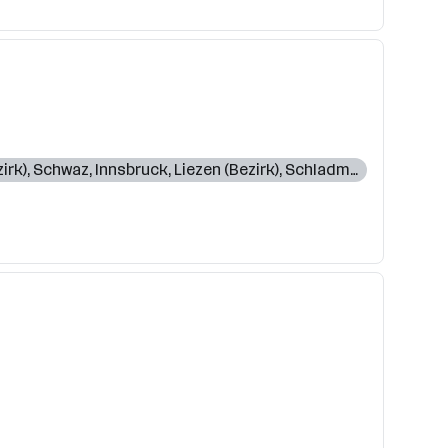
irk)
,
Schwaz
,
Innsbruck
,
Liezen (Bezirk)
,
Schladming
,
Wörgl
,
Ku