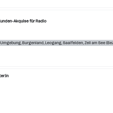
unden-Akquise für Radio
d Umgebung
,
Burgenland
,
Leogang
,
Saalfelden
,
Zell am See (Bez
er:in