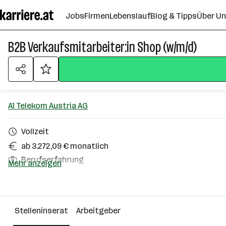
Zum
Jobs
Firmen
Lebenslauf
Blog & Tipps
Über U
Seiteninhalt
springen
B2B Verkaufsmitarbeiter:in Shop (w/m/d)
A1 Telekom Austria AG
Vollzeit
ab 3.272,09 € monatlich
Berufserfahrung
Mehr anzeigen
Innsbruck
Über das Unternehmen
Stelleninserat
Arbeitgeber
2501 - 10000 Mitarbeiter*innen