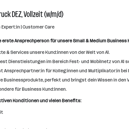
uck DEZ, Vollzeit (w/m/d)
s Expert:in | Customer Care
die erste Ansprechperson für unsere Small & Medium Business 
te & Services unsere Kund:innen von der Welt von A1.
st Dienstleistungen im Bereich Fest- und Mobilnetz von A1 so
t Ansprechpartner:in für Kolleg:innen und Multiplikator:in be
e Businessprodukte, perfekt und bringst dein Wissen in den V
ondere für Business Kund:innen.
aktiven Konditionen und vielen Benefits:
it