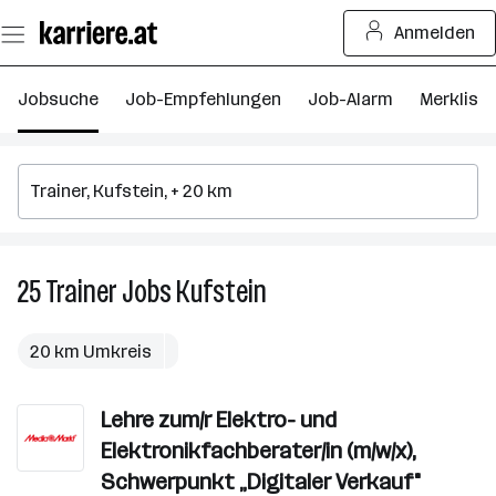
Zum
Anmelden
Seiteninhalt
springen
Jobsuche
Job-Empfehlungen
Job-Alarm
Merkliste
25
Trainer
Jobs
Kufstein
25
Trainer
Jobs
20 km Umkreis
in
Kufstein
Lehre zum/r Elektro- und
Elektronikfachberater/in (m/w/x),
Schwerpunkt „Digitaler Verkauf"