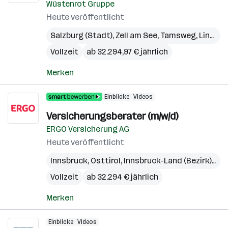
Wüstenrot Gruppe
Heute veröffentlicht
Salzburg (Stadt)
,
Zell am See
,
Tamsweg
,
Linz
,
Gm
Vollzeit
ab 32.294,97 € jährlich
Merken
Einblicke
Videos
Versicherungsberater (m/w/d)
ERGO Versicherung AG
Heute veröffentlicht
Innsbruck
,
Osttirol
,
Innsbruck-Land (Bezirk)
,
Lie
Vollzeit
ab 32.294 € jährlich
Merken
Einblicke
Videos