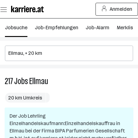
Zum
Anmelden
Seiteninhalt
springen
Jobsuche
Job-Empfehlungen
Job-Alarm
Merkliste
217
Jobs
Ellmau
217
Jobs
in
20 km Umkreis
Ellmau
Der Job
Lehrling
Einzelhandelskaufmann:Einzelhandelskauffrau
in
Ellmau
bei der Firma
BIPA Parfumerien Gesellschaft