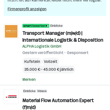
m.b.H.
ist auf karriere.at leider nicht mehr verfügbar.
Firmenprofil anzeigen
Einblicke
Transport Manager (m/w/d) |
Internationale Logistik & Disposition
ALPHA Logistik GmbH
Gestern veröffentlicht
Gesponsert
Kufstein
Vollzeit
35.000 € – 45.000 € jährlich
Merken
Einblicke
Videos
Material Flow Automation Expert
(f/m/d)