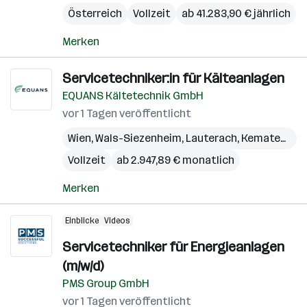
Österreich
Vollzeit
ab 41.283,90 € jährlich
Merken
Servicetechniker:in für Kälteanlagen
EQUANS Kältetechnik GmbH
vor 1 Tagen veröffentlicht
Wien
,
Wals-Siezenheim
,
Lauterach
,
Kematen an der Krems
Vollzeit
ab 2.947,89 € monatlich
Merken
Einblicke
Videos
Servicetechniker für Energieanlagen
(m/w/d)
PMS Group GmbH
vor 1 Tagen veröffentlicht