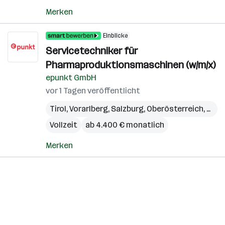
Merken
Einblicke
Servicetechniker für
Pharmaproduktionsmaschinen (w/m/x)
epunkt GmbH
vor 1 Tagen veröffentlicht
Tirol
,
Vorarlberg
,
Salzburg
,
Oberösterreich
,
Kärn
Vollzeit
ab 4.400 € monatlich
Merken