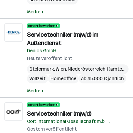
Merken
Servicetechniker (m/w/d) im
Außendienst
Denios GmbH
Heute veröffentlicht
Steiermark
,
Wien
,
Niederösterreich
,
Kärnten
,
Bu
Vollzeit
Homeoffice
ab 45.000 € jährlich
Merken
Servicetechniker (m/w/d)
Colt International Gesellschaft m.b.H.
Gestern veröffentlicht