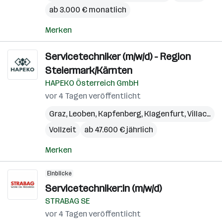
ab 3.000 € monatlich
Merken
Servicetechniker (m/w/d) - Region
Steiermark/Kärnten
HAPEKO Österreich GmbH
vor 4 Tagen veröffentlicht
Graz
,
Leoben
,
Kapfenberg
,
Klagenfurt
,
Villach
,
W
Vollzeit
ab 47.600 € jährlich
Merken
Einblicke
Servicetechniker:in (m/w/d)
STRABAG SE
vor 4 Tagen veröffentlicht