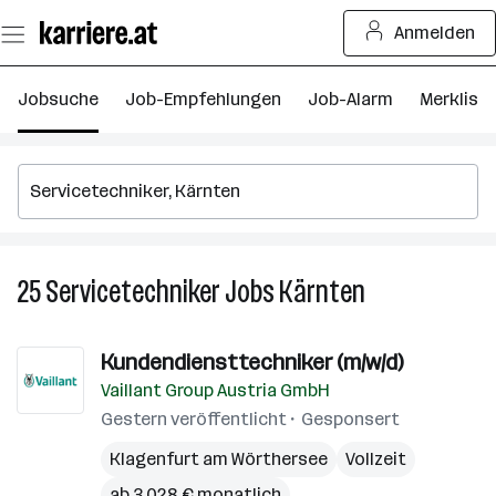
Zum
Anmelden
Seiteninhalt
springen
Jobsuche
Job-Empfehlungen
Job-Alarm
Merkliste
25
Servicetechniker
Jobs
Kärnten
25
Servicetechnike
Jobs
Kundendiensttechniker (m/w/d)
in
Vaillant Group Austria GmbH
Kärnten
Gestern veröffentlicht
Gesponsert
Klagenfurt am Wörthersee
Vollzeit
ab 3.028 € monatlich