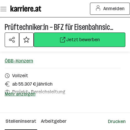
Zum
Anmelden
Seiteninhalt
springen
Prüftechniker:in – BFZ für Eisenbahnsicherungstechnik- Betriebsführung/Bahnsysteme
Jetzt bewerben
ÖBB-Konzern
Vollzeit
ab 55.307 € jährlich
Projekt-, Bereichsleitung
Mehr anzeigen
Österreich
Über das Unternehmen
Stelleninserat
Arbeitgeber
Drucken
10000+ Mitarbeiter*innen