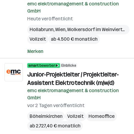
emc elektromanagement & construction
GmbH
Heute veröffentlicht
Hollabrunn
,
Wien
,
Wolkersdorf im Weinviertel
,
Bö
Vollzeit
ab 4.500 € monatlich
Merken
Einblicke
Junior-Projektleiter / Projektleiter-
Assistent Elektrotechnik (m/w/d)
emc elektromanagement & construction
GmbH
vor 2 Tagen veröffentlicht
Böheimkirchen
Vollzeit
Homeoffice
ab 2.727,40 € monatlich