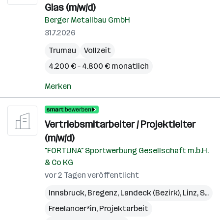
Glas (m/w/d)
Berger Metallbau GmbH
31.7.2026
Trumau
Vollzeit
4.200 € – 4.800 € monatlich
Merken
Vertriebsmitarbeiter / Projektleiter
(m/w/d)
"FORTUNA" Sportwerbung Gesellschaft m.b.H.
& Co KG
vor 2 Tagen veröffentlicht
Innsbruck
,
Bregenz
,
Landeck (Bezirk)
,
Linz
,
St. Pölten
Freelancer*in, Projektarbeit