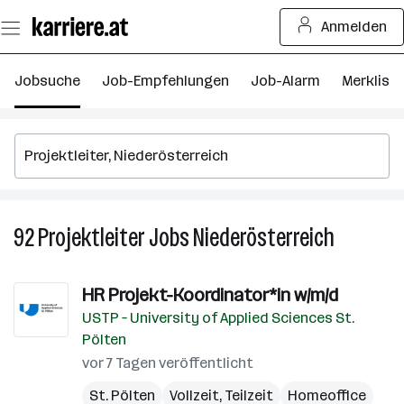
Zum
Anmelden
Seiteninhalt
springen
Jobsuche
Job-Empfehlungen
Job-Alarm
Merkliste
92
Projektleiter
Jobs
Niederösterreich
92
Projektlei
Jobs
HR Projekt-Koordinator*in w/m/d
in
USTP – University of Applied Sciences St.
Niederöst
Pölten
vor 7 Tagen veröffentlicht
St. Pölten
Vollzeit, Teilzeit
Homeoffice