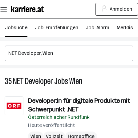
Zum
Anmelden
Seiteninhalt
springen
Jobsuche
Job-Empfehlungen
Job-Alarm
Merkliste
35
NET Developer
Jobs
Wien
35
NET
Developer
Developer:in für digitale Produkte mit
Jobs
Schwerpunkt .NET
in
Wien
Österreichischer Rundfunk
Heute veröffentlicht
Wien
Vollzeit
Homeoffice