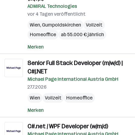
ADMIRAL Technologies
vor 4 Tagen veröffentlicht
Wien
,
Gumpoldskirchen
Vollzeit
Homeoffice
ab 55.000 € jährlich
Merken
Senior Full Stack Developer (m/w/d) |
C#/.NET
Michael Page International Austria GmbH
27.7.2026
Wien
Vollzeit
Homeoffice
Merken
C#.net / WPF Developer (w/m/d)
Michael Page International Austria GmbH