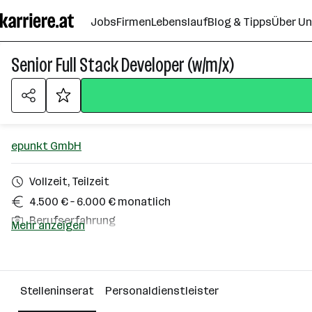
Zum
Jobs
Firmen
Lebenslauf
Blog & Tipps
Über U
Seiteninhalt
springen
Senior Full Stack Developer (w/m/x)
epunkt GmbH
Vollzeit, Teilzeit
4.500 € – 6.000 € monatlich
Berufserfahrung
Mehr anzeigen
Wels, Wien, Graz
Über das Unternehmen
Stelleninserat
Personaldienstleister
Linz