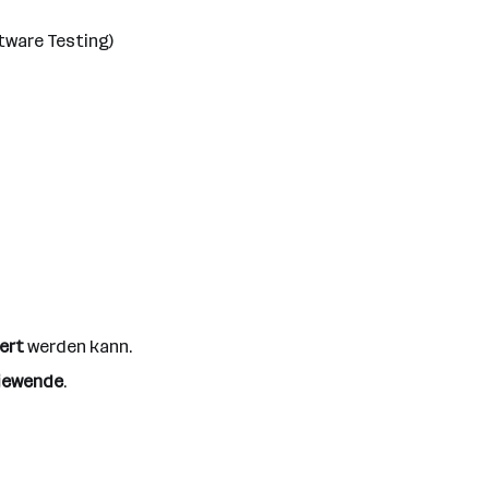
tware Testing)
iert
werden kann.
iewende
.