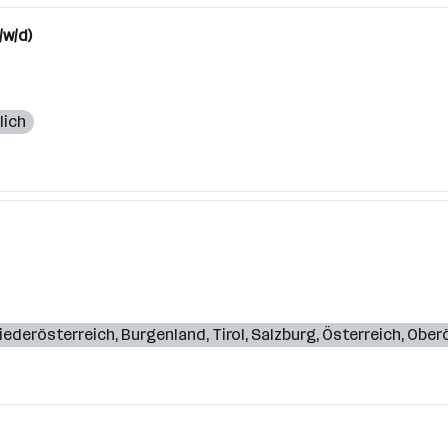
/w/d)
lich
iederösterreich
,
Burgenland
,
Tirol
,
Salzburg
,
Österreich
,
Oberö