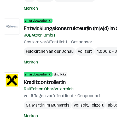
Merken
Entwicklungskonstrukteur/in (m|w|d) i
JOBAtech GmbH
Gestern veröffentlicht
Gesponsert
Feldkirchen an der Donau
Vollzeit
4.000 € – 
Merken
Einblicke
Kreditcontroller:in
Raiffeisen Oberösterreich
vor 5 Tagen veröffentlicht
Gesponsert
St. Martin im Mühlkreis
Vollzeit, Teilzeit
ab 6
Merken