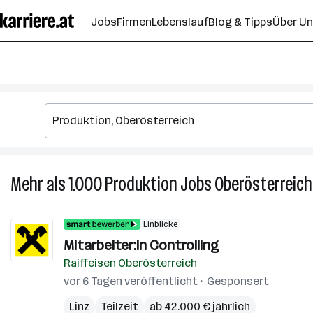
Zum
Jobs
Firmen
Lebenslauf
Blog & Tipps
Über U
Seiteninhalt
springen
Mehr als 1.000
Produktion
Jobs
Oberösterreich
Einblicke
Mitarbeiter:in Controlling
Raiffeisen Oberösterreich
vor 6 Tagen veröffentlicht
Gesponsert
Linz
Teilzeit
ab 42.000 € jährlich