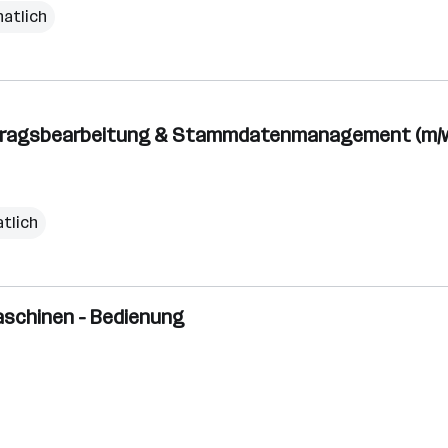
natlich
uftragsbearbeitung & Stammdatenmanagement (m/w
tlich
Maschinen - Bedienung