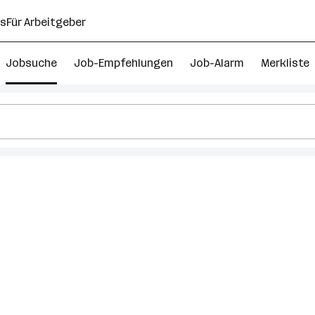
ns
Für Arbeitgeber
Jobsuche
Job-Empfehlungen
Job-Alarm
Merkliste
Mehr
als
1.000
Produktion
Jobs
in
Oberösterreich