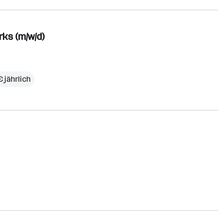
ks (m/w/d)
 jährlich