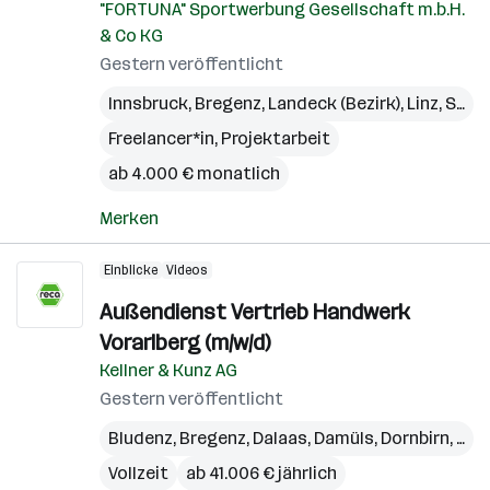
"FORTUNA" Sportwerbung Gesellschaft m.b.H.
& Co KG
Gestern veröffentlicht
Innsbruck
,
Bregenz
,
Landeck (Bezirk)
,
Linz
,
St. Pölten
Freelancer*in, Projektarbeit
ab 4.000 € monatlich
Merken
Einblicke
Videos
Außendienst Vertrieb Handwerk
Vorarlberg (m/w/d)
Kellner & Kunz AG
Gestern veröffentlicht
Bludenz
,
Bregenz
,
Dalaas
,
Damüls
,
Dornbirn
,
Egg
Vollzeit
ab 41.006 € jährlich