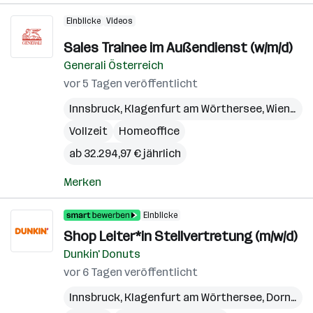
Einblicke
Videos
Sales Trainee im Außendienst (w/m/d)
Generali Österreich
vor 5 Tagen veröffentlicht
Innsbruck
,
Klagenfurt am Wörthersee
,
Wien
,
Bre
Vollzeit
Homeoffice
ab 32.294,97 € jährlich
Merken
Einblicke
Shop Leiter*in Stellvertretung (m/w/d)
Dunkin' Donuts
vor 6 Tagen veröffentlicht
Innsbruck
,
Klagenfurt am Wörthersee
,
Dornbirn