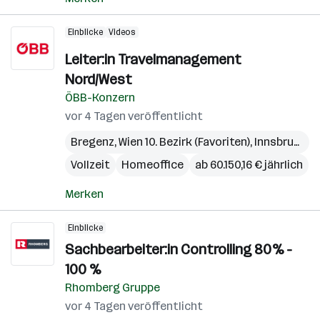
Einblicke
Videos
Leiter:in Travelmanagement
Nord/West
ÖBB-Konzern
vor 4 Tagen veröffentlicht
Bregenz
,
Wien 10. Bezirk (Favoriten)
,
Innsbruck
,
S
Vollzeit
Homeoffice
ab 60.150,16 € jährlich
Merken
Einblicke
Sachbearbeiter:in Controlling 80% -
100 %
Rhomberg Gruppe
vor 4 Tagen veröffentlicht