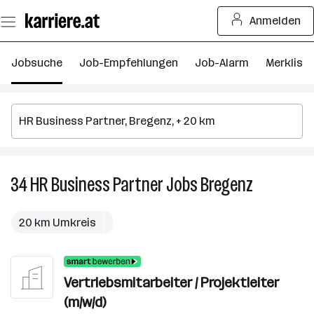
Zum
Anmelden
Seiteninhalt
springen
Jobsuche
Job-Empfehlungen
Job-Alarm
Merkliste
34
HR Business Partner
Jobs
Bregenz
34
HR
Business
20 km Umkreis
Partner
Jobs
in
Vertriebsmitarbeiter / Projektleiter
Bregenz
(m/w/d)