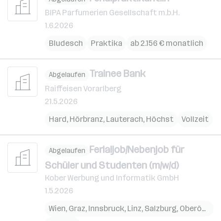
BIPA Parfumerien Gesellschaft m.b.H.
1.6.2026
Bludesch
Praktika
ab 2.156 € monatlich
Trainee Bank
Abgelaufen
Raiffeisen Vorarlberg
21.5.2026
Hard
,
Hörbranz
,
Lauterach
,
Höchst
Vollzeit
Ferialjob/Nebenjob für
Abgelaufen
Schüler und Studenten (m/w/d)
Kober Werbung und Informatik GmbH
1.5.2026
Wien
,
Graz
,
Innsbruck
,
Linz
,
Salzburg
,
Oberösterreich