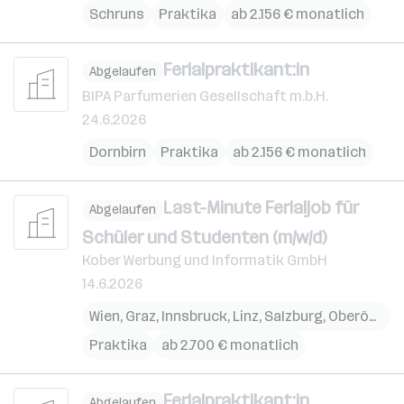
Schruns
Praktika
ab 2.156 € monatlich
Ferialpraktikant:in
Abgelaufen
BIPA Parfumerien Gesellschaft m.b.H.
24.6.2026
Dornbirn
Praktika
ab 2.156 € monatlich
Last-Minute Ferialjob für
Abgelaufen
Schüler und Studenten (m/w/d)
Kober Werbung und Informatik GmbH
14.6.2026
Wien
,
Graz
,
Innsbruck
,
Linz
,
Salzburg
,
Oberösterreich
Praktika
ab 2.700 € monatlich
Ferialpraktikant:in
Abgelaufen