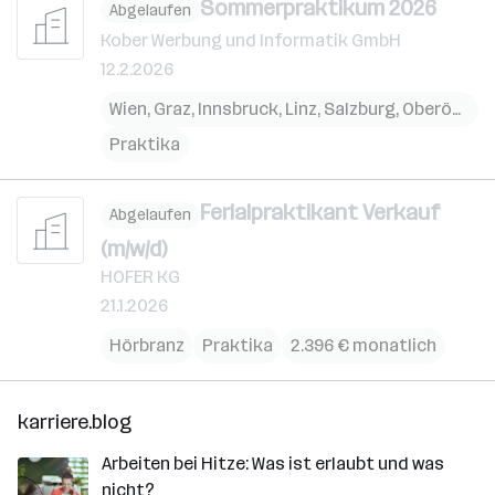
Sommerpraktikum 2026
Abgelaufen
Kober Werbung und Informatik GmbH
12.2.2026
Wien
,
Graz
,
Innsbruck
,
Linz
,
Salzburg
,
Oberösterreich
Praktika
Ferialpraktikant Verkauf
Abgelaufen
(m/w/d)
HOFER KG
21.1.2026
Hörbranz
Praktika
2.396 € monatlich
karriere.blog
Arbeiten bei Hitze: Was ist erlaubt und was
nicht?