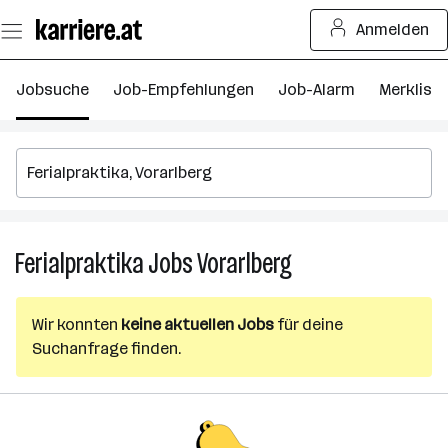
Zum
Anmelden
Seiteninhalt
springen
Jobsuche
Job-Empfehlungen
Job-Alarm
Merkliste
Ferialpraktika
Jobs
Vorarlberg
Ferialpraktika
Jobs
in
Wir konnten
keine aktuellen Jobs
für deine
Vorarlberg
Suchanfrage finden.