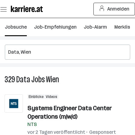
Zum
Anmelden
Seiteninhalt
springen
Jobsuche
Job-Empfehlungen
Job-Alarm
Merkliste
329
Data
Jobs
Wien
329
Data
Jobs
Einblicke
Videos
in
Wien
Systems Engineer Data Center
Operations (m/w/d)
NTS
vor 2 Tagen veröffentlicht
Gesponsert