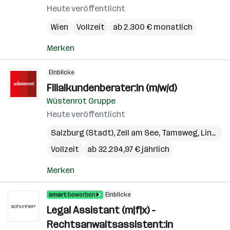
Heute veröffentlicht
Wien
Vollzeit
ab 2.300 € monatlich
Merken
Einblicke
Filialkundenberater:in (m/w/d)
Wüstenrot Gruppe
Heute veröffentlicht
Salzburg (Stadt)
,
Zell am See
,
Tamsweg
,
Linz
,
Gm
Vollzeit
ab 32.294,97 € jährlich
Merken
Einblicke
Legal Assistant (m|f|x) -
Rechtsanwaltsassistent:in