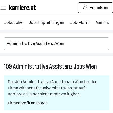
Zum
Anmelden
Seiteninhalt
springen
Jobsuche
Job-Empfehlungen
Job-Alarm
Merkliste
109
Administrative Assistenz
Jobs
Wien
109
Administ
Assisten
Der Job
Administrative Assistenz
in
Wien
bei der
Jobs
Firma
Wirtschaftsuniversität Wien
ist auf
in
karriere.at leider nicht mehr verfügbar.
Wien
Firmenprofil anzeigen