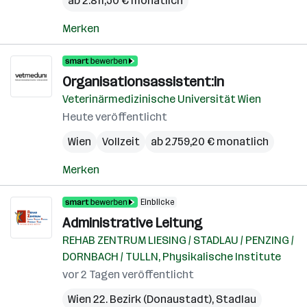
ab 2.811,50 € monatlich
Merken
Organisationsassistent:in
Veterinärmedizinische Universität Wien
Heute veröffentlicht
Wien
Vollzeit
ab 2.759,20 € monatlich
Merken
Einblicke
Administrative Leitung
REHAB ZENTRUM LIESING / STADLAU / PENZING /
DORNBACH / TULLN, Physikalische Institute
vor 2 Tagen veröffentlicht
Wien 22. Bezirk (Donaustadt)
,
Stadlau