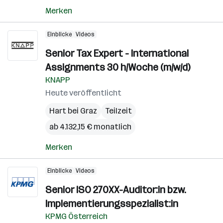
Merken
Einblicke
Videos
Senior Tax Expert - International
Assignments 30 h/Woche (m/w/d)
KNAPP
Heute veröffentlicht
Hart bei Graz
Teilzeit
ab 4.132,15 € monatlich
Merken
Einblicke
Videos
Senior ISO 270XX-Auditor:in bzw.
Implementierungsspezialist:in
KPMG Österreich