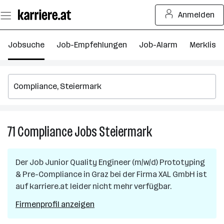
Zum
Anmelden
Seiteninhalt
springen
Jobsuche
Job-Empfehlungen
Job-Alarm
Merkliste
71
Compliance
Jobs
Steiermark
71
Compliance
Jobs
Der Job
Junior Quality Engineer (m/w/d) Prototyping
in
& Pre-Compliance
in
Graz
bei der Firma
XAL GmbH
ist
Steiermark
auf karriere.at leider nicht mehr verfügbar.
Firmenprofil anzeigen