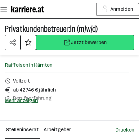
Zum
Anmelden
Seiteninhalt
springen
Privatkundenbetreuer:in (m/w/d)
Jetzt bewerben
Raiffeisen in Kärnten
Vollzeit
ab 42.746 € jährlich
Berufserfahrung
Mehr anzeigen
Homeoffice möglich
Bad Kleinkirchheim
Stelleninserat
Arbeitgeber
Drucken
Über das Unternehmen