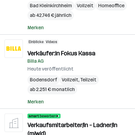
Bad Kleinkirchheim
Vollzeit
Homeoffice
ab 42.746 € jährlich
Merken
Einblicke
Videos
Verkäufer:in Fokus Kassa
Billa AG
Heute veröffentlicht
Bodensdorf
Vollzeit, Teilzeit
ab 2.251 € monatlich
Merken
Verkaufsmitarbeiter/in – Ladner/in
(m/w/d)