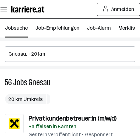
Zum
Anmelden
Seiteninhalt
springen
Jobsuche
Job-Empfehlungen
Job-Alarm
Merkliste
56
Jobs
Gnesau
56
Jobs
in
20 km Umkreis
Gnesau
Privatkundenbetreuer:in (m/w/d)
Raiffeisen in Kärnten
Gestern veröffentlicht
Gesponsert