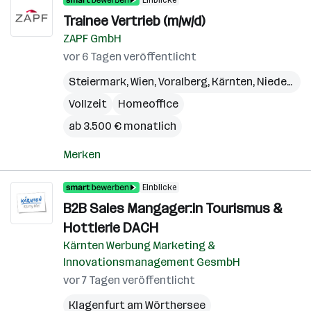
Einblicke
Trainee Vertrieb (m/w/d)
ZAPF GmbH
vor 6 Tagen veröffentlicht
Steiermark
,
Wien
,
Voralberg
,
Kärnten
,
Niederösterreich
Vollzeit
Homeoffice
ab 3.500 € monatlich
Merken
Einblicke
B2B Sales Mangager:in Tourismus &
Hottlerie DACH
Kärnten Werbung Marketing &
Innovationsmanagement GesmbH
vor 7 Tagen veröffentlicht
Klagenfurt am Wörthersee