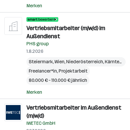
Merken
Vertriebsmitarbeiter (m/w/d) im
Außendienst
PHS group
1.8.2026
Steiermark
,
Wien
,
Niederösterreich
,
Kärnten
,
Bu
Freelancer*in, Projektarbeit
80.000 € – 110.000 € jährlich
Merken
Vertriebsmitarbeiter im Außendienst
(m/w/d)
IWETEC GmbH