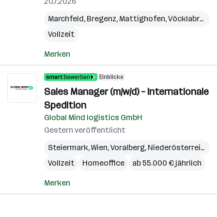
20.7.2026
Marchfeld
,
Bregenz
,
Mattighofen
,
Vöcklabruck
,
Vollzeit
Merken
Einblicke
Sales Manager (m/w/d) – Internationale
Spedition
Global Mind logistics GmbH
Gestern veröffentlicht
Steiermark
,
Wien
,
Voralberg
,
Niederösterreich
,
B
Vollzeit
Homeoffice
ab 55.000 € jährlich
Merken