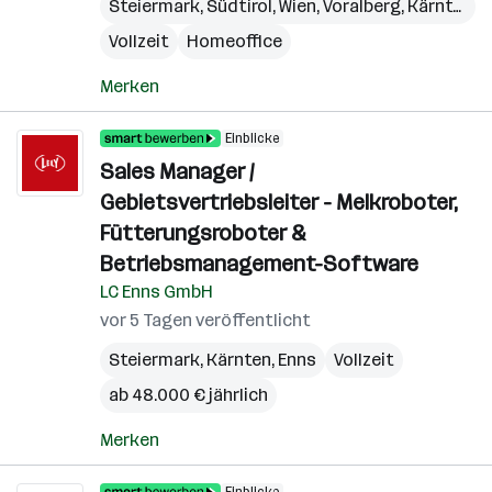
Steiermark
,
Südtirol
,
Wien
,
Voralberg
,
Kärnten
,
N
Vollzeit
Homeoffice
Merken
Einblicke
Sales Manager /
Gebietsvertriebsleiter - Melkroboter,
Fütterungsroboter &
Betriebsmanagement-Software
LC Enns GmbH
vor 5 Tagen veröffentlicht
Steiermark
,
Kärnten
,
Enns
Vollzeit
ab 48.000 € jährlich
Merken