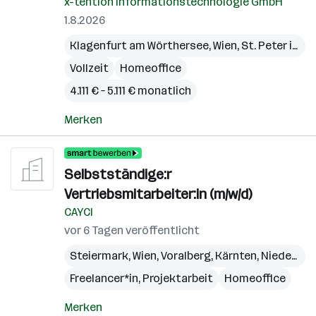
x-tention Informationstechnologie GmbH
1.8.2026
Klagenfurt am Wörthersee
,
Wien
,
St. Peter in der Au
Vollzeit
Homeoffice
4.111 € – 5.111 € monatlich
Merken
Selbstständige:r
Vertriebsmitarbeiter:in (m/w/d)
CAYCI
vor 6 Tagen veröffentlicht
Steiermark
,
Wien
,
Voralberg
,
Kärnten
,
Niederösterreich
Freelancer*in, Projektarbeit
Homeoffice
Merken