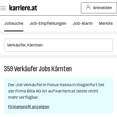
Zum
Anmelden
Seiteninhalt
springen
Jobsuche
Job-Empfehlungen
Job-Alarm
Merkliste
359
Verkäufer
Jobs
Kärnten
359
Verkäufer
Jobs
Der Job
Verkäufer:in Fokus Kassa
in
Klagenfurt
bei
in
der Firma
Billa AG
ist auf karriere.at leider nicht
Kärnten
mehr verfügbar.
Firmenprofil anzeigen