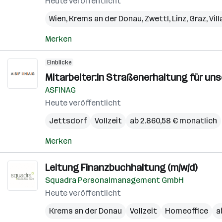
Heute veröffentlicht
Wien
,
Krems an der Donau
,
Zwettl
,
Linz
,
Graz
,
Vil
Merken
Einblicke
Mitarbeiter:in Straßenerhaltung für un
ASFINAG
Heute veröffentlicht
Jettsdorf
Vollzeit
ab 2.860,58 € monatlich
Merken
Leitung Finanzbuchhaltung (m/w/d)
Squadra Personalmanagement GmbH
Heute veröffentlicht
Krems an der Donau
Vollzeit
Homeoffice
a