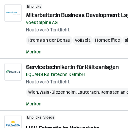
Einblicke
Mitarbeiter:in Business Development L
voestalpine AG
Heute veröffentlicht
Krems an der Donau
Vollzeit
Homeoffice
a
Merken
Servicetechniker:in für Kälteanlagen
EQUANS Kältetechnik GmbH
Heute veröffentlicht
Wien
,
Wals-Siezenheim
,
Lauterach
,
Kematen an 
Merken
Einblicke
Videos