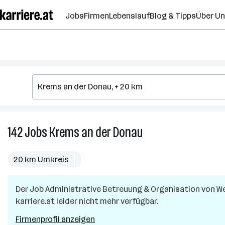
Zum
Jobs
Firmen
Lebenslauf
Blog & Tipps
Über U
Seiteninhalt
springen
142
Jobs
Krems an der Donau
142
Jobs
in
20 km Umkreis
Krems
an
Der Job
Administrative Betreuung & Organisation von We
der
karriere.at leider nicht mehr verfügbar.
Donau
Firmenprofil anzeigen