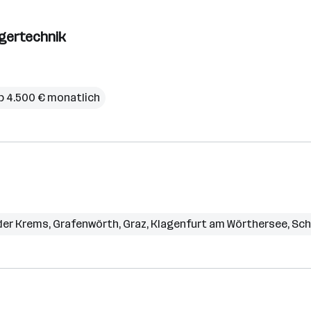
agertechnik
b 4.500 € monatlich
der Krems
,
Grafenwörth
,
Graz
,
Klagenfurt am Wörthersee
,
Sch