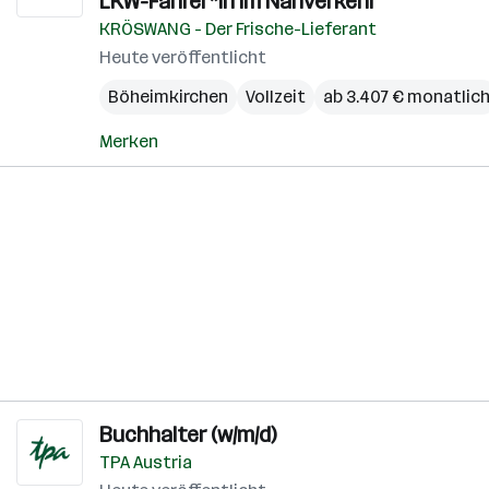
LKW-Fahrer*in im Nahverkehr
KRÖSWANG - Der Frische-Lieferant
Heute veröffentlicht
Böheimkirchen
Vollzeit
ab 3.407 € monatlic
Merken
Buchhalter (w/m/d)
TPA Austria