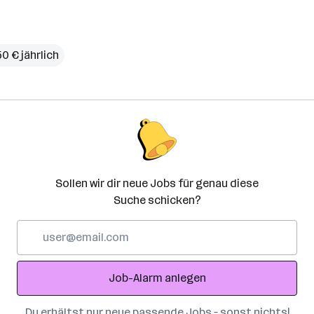
50 € jährlich
Sollen wir dir neue Jobs für genau diese
Suche schicken?
E-
Mail-
Adresse
Job-Alarm anlegen
Du erhältst nur neue passende Jobs – sonst nichts!