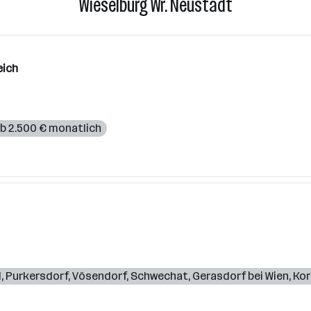
Wieselburg Wr. Neustadt
eich
b 2.500 € monatlich
d
,
Purkersdorf
,
Vösendorf
,
Schwechat
,
Gerasdorf bei Wien
,
Kor