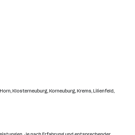
Horn, Klosterneuburg, Korneuburg, Krems, Lilienfeld,
alleistungen. Je nach Erfahrung und entsprechender