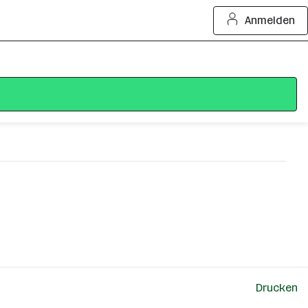
Anmelden
rneuburg, Korneuburg, Krems, Lilienfeld, Melk,
Drucken