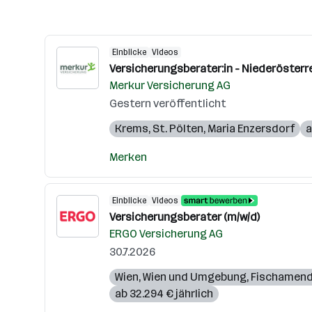
Einblicke
Videos
Versicherungsberater:in - Niederösterr
Merkur Versicherung AG
Gestern veröffentlicht
Krems
,
St. Pölten
,
Maria Enzersdorf
a
Merken
Einblicke
Videos
Versicherungsberater (m/w/d)
ERGO Versicherung AG
30.7.2026
Wien
,
Wien und Umgebung
,
Fischamen
ab 32.294 € jährlich