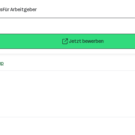
ns
Für Arbeitgeber
Jetzt bewerben
up
ersdorf, Gänserndorf, Herzogenburg, Hollabrunn, Horn, Kloste
, Tulln, Wieselburg, Wr. Neustadt