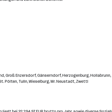
ünd, Groß Enzersdorf, Gänserndorf, Herzogenburg, Hollabrunn, 
. Pölten, Tulln, Wieselburg, Wr. Neustadt, Zwettl
 liegt bei 32.294,97 EUR brutto pro Jahr, sowie diverse Sozi