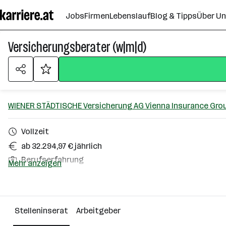
Zum
Jobs
Firmen
Lebenslauf
Blog & Tipps
Über U
Seiteninhalt
springen
Versicherungsberater (w|m|d)
WIENER STÄDTISCHE Versicherung AG Vienna Insurance Gro
Vollzeit
ab 32.294,97 € jährlich
Berufserfahrung
Mehr anzeigen
Homeoffice möglich
Amstetten, Baden, Bruck an der Leitha, Gmünd, Groß Enz
Mistelbach, Mödling, Neunkirchen, Schwechat, St. Pölten
Stelleninserat
Arbeitgeber