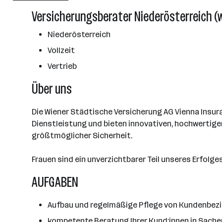
Über das Unternehmen
Versicherungsberater Niederösterreich (
2501 - 10000 Mitarbeiter*innen
Wien
Niederösterreich
Vollzeit
Vertrieb
Über uns
Die Wiener Städtische Versicherung AG Vienna Insur
Dienstleistung und bieten innovativen, hochwertigen
größtmöglicher Sicherheit.
Frauen sind ein unverzichtbarer Teil unseres Erfol
AUFGABEN
Aufbau und regelmäßige Pflege von Kundenbez
kompetente Beratung Ihrer Kund:innen in Sache