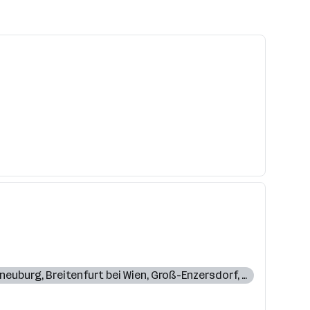
neuburg
,
Breitenfurt bei Wien
,
Groß-Enzersdorf
,
St. Pölten
,
Ho