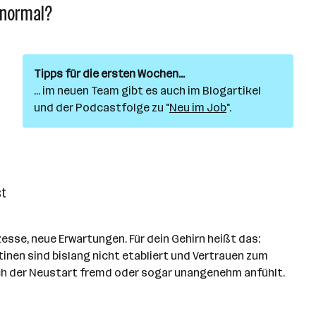
s normal?
Tipps für die ersten Wochen...
... im neuen Team gibt es auch im Blogartikel
und der Podcastfolge zu "
Neu im Job
".
st
esse, neue Erwartungen. Für dein Gehirn heißt das:
inen sind bislang nicht etabliert und Vertrauen zum
ch der Neustart fremd oder sogar unangenehm anfühlt.