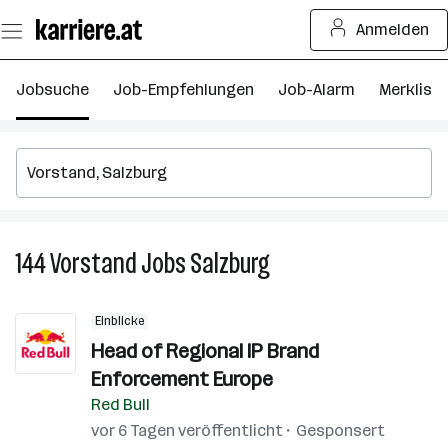
Zum
Anmelden
Seiteninhalt
springen
Jobsuche
Job-Empfehlungen
Job-Alarm
Merkliste
144
Vorstand
Jobs
Salzburg
144
Vorstand
Jobs
Einblicke
in
Head of Regional IP Brand
Salzburg
Enforcement Europe
Red Bull
vor 6 Tagen veröffentlicht
Gesponsert