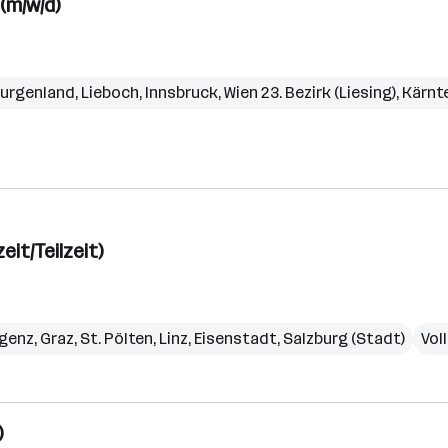
(m/w/d)
urgenland
,
Lieboch
,
Innsbruck
,
Wien 23. Bezirk (Liesing)
,
Kärnt
it/Teilzeit)
genz
,
Graz
,
St. Pölten
,
Linz
,
Eisenstadt
,
Salzburg (Stadt)
Voll
)