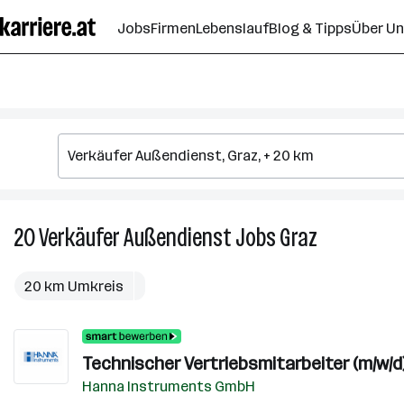
Zum
Jobs
Firmen
Lebenslauf
Blog & Tipps
Über U
Seiteninhalt
springen
20
Verkäufer Außendienst
Jobs
Graz
20
Verkäufer
Außendienst
20 km Umkreis
Jobs
in
Graz
Technischer Vertriebsmitarbeiter (m/w/d
Hanna Instruments GmbH