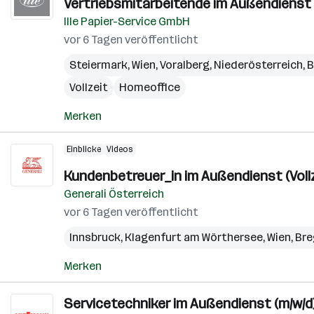
Vertriebsmitarbeitende im Außendienst 
Ille Papier-Service GmbH
vor 6 Tagen veröffentlicht
Steiermark
,
Wien
,
Voralberg
,
Niederösterreich
,
B
Vollzeit
Homeoffice
Merken
Einblicke
Videos
Kundenbetreuer_in im Außendienst (Vollze
Generali Österreich
vor 6 Tagen veröffentlicht
Innsbruck
,
Klagenfurt am Wörthersee
,
Wien
,
Bre
Merken
Servicetechniker im Außendienst (m/w/d