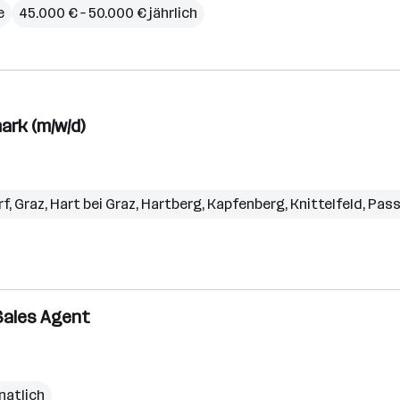
e
45.000 € – 50.000 € jährlich
ark (m/w/d)
rf
,
Graz
,
Hart bei Graz
,
Hartberg
,
Kapfenberg
,
Knittelfeld
,
Pass
 Sales Agent
natlich