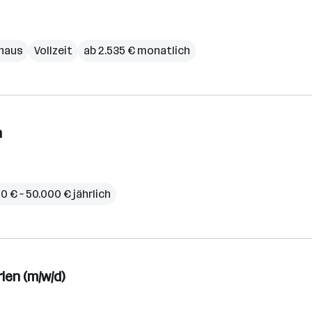
haus
Vollzeit
ab 2.535 € monatlich
n
0 € – 50.000 € jährlich
ien (m/w/d)