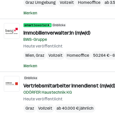
Graz Umgebung
Vollzeit
Homeoffice
ab 3.
Merken
Einblicke
Immobilienverwalter:in (m/w/d)
BWS-Gruppe
Heute veröffentlicht
Wien
,
Graz
Vollzeit
Homeoffice
50.264 € – 6
Merken
Einblicke
Vertriebsmitarbeiter Innendienst (m/w/d)
ODÖRFER Haustechnik KG
Heute veröffentlicht
Graz
Vollzeit
ab 40.000 € jährlich