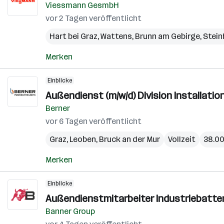
Viessmann GesmbH
vor 2 Tagen veröffentlicht
Hart bei Graz
,
Wattens
,
Brunn am Gebirge
,
Stein
Merken
Einblicke
Außendienst (m/w/d) Division Installatio
Berner
vor 6 Tagen veröffentlicht
Graz
,
Leoben
,
Bruck an der Mur
Vollzeit
38.00
Merken
Einblicke
Außendienstmitarbeiter Industriebatter
Banner Group