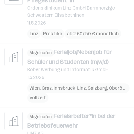
Pflegestudent*in
Ordensklinikum Linz GmbH Barmherzige
Schwestern Elisabethinen
11.5.2026
Linz
Praktika
ab 2.607,50 € monatlich
Ferialjob/Nebenjob für
Abgelaufen
Schüler und Studenten (m/w/d)
Kober Werbung und Informatik GmbH
1.5.2026
Wien
,
Graz
,
Innsbruck
,
Linz
,
Salzburg
,
Oberösterreich
Vollzeit
Ferialarbeiter*in bei der
Abgelaufen
Betriebsfeuerwehr
LINZ AG