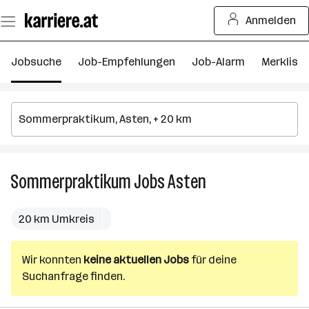
Zum
Anmelden
Seiteninhalt
springen
Jobsuche
Job-Empfehlungen
Job-Alarm
Merkliste
Sommerpraktikum
Jobs
Asten
Sommerpraktikum
Jobs
in
20 km Umkreis
Asten
Wir konnten
keine aktuellen Jobs
für deine
Suchanfrage finden.