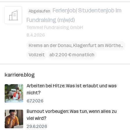
Ferienjob/ Studentenjob im
Abgelaufen
Fundraising (m/w/d)
Temmel Fundraising GmbH
8.4.2026
Krems an der Donau
,
Klagenfurt am Wörthersee
Vollzeit
ab 2.200 € monatlich
karriere.blog
Arbeiten bei Hitze: Was ist erlaubt und was
nicht?
6.7.2026
Burnout vorbeugen: Was tun, wenn alles zu
viel wird?
29.6.2026