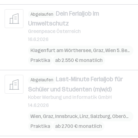
Dein Ferialjob im
Abgelaufen
Umweltschutz
Greenpeace Österreich
16.6.2026
Klagenfurt am Wörthersee
,
Graz
,
Wien 5. Bezirk (Margareten)
Praktika
ab 2.550 € monatlich
Last-Minute Ferialjob für
Abgelaufen
Schüler und Studenten (m/w/d)
Kober Werbung und Informatik GmbH
14.6.2026
Wien
,
Graz
,
Innsbruck
,
Linz
,
Salzburg
,
Oberösterreich
Praktika
ab 2.700 € monatlich