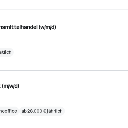
nsmittelhandel (w/m/d)
atlich
 (m/w/d)
eoffice
ab 28.000 € jährlich