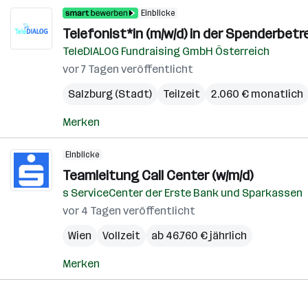
Einblicke
Telefonist*in (m/w/d) in der Spenderbet
TeleDIALOG Fundraising GmbH Österreich
vor 7 Tagen veröffentlicht
Salzburg (Stadt)
Teilzeit
2.060 € monatlich
Merken
Einblicke
Teamleitung Call Center (w/m/d)
s ServiceCenter der Erste Bank und Sparkassen
vor 4 Tagen veröffentlicht
Wien
Vollzeit
ab 46.760 € jährlich
Merken