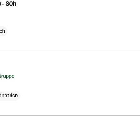
 - 30h
ich
Gruppe
onatlich