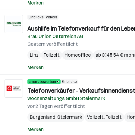
Merken
Einblicke
Videos
Aushilfe im Telefonverkauf für den Lebe
Brau Union Österreich AG
Gestern veröffentlicht
Linz
Teilzeit
Homeoffice
ab 3.145,54 € mon
Merken
Einblicke
Telefonverkäufer - Verkaufsinnendienst
Wochenzeitungs GmbH Steiermark
vor 2 Tagen veröffentlicht
Burgenland
,
Steiermark
Vollzeit, Teilzeit
Hom
Merken