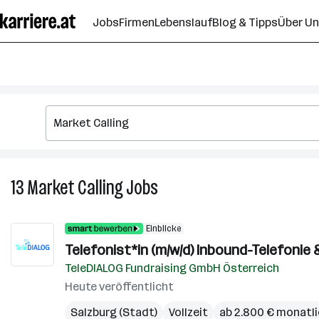
Zum
Jobs
Firmen
Lebenslauf
Blog & Tipps
Über U
Seiteninhalt
springen
13
Market Calling
Jobs
13
Market
Calling
Einblicke
Jobs
Telefonist*in (m/w/d) Inbound-Telefonie
TeleDIALOG Fundraising GmbH Österreich
Heute veröffentlicht
Salzburg (Stadt)
Vollzeit
ab 2.800 € monatl