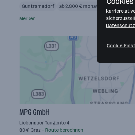
Cookies 
Guntramsdorf
ab 2.800 € monatlich
karriere.at 
sicherzustel
Merken
Datenschutz
Cookie-Eins
MPG GmbH
Liebenauer Tangente 4
8041 Graz
— Route berechnen