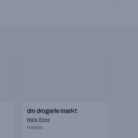
Einblicke
Einblicke
dm drogerie markt
Videos
Wals
,
Enns
Handel