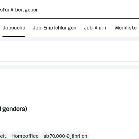
ns
Für Arbeitgeber
Jobsuche
Job-Empfehlungen
Job-Alarm
Merkliste
l genders)
zeit
Homeoffice
ab 70.000 € jährlich