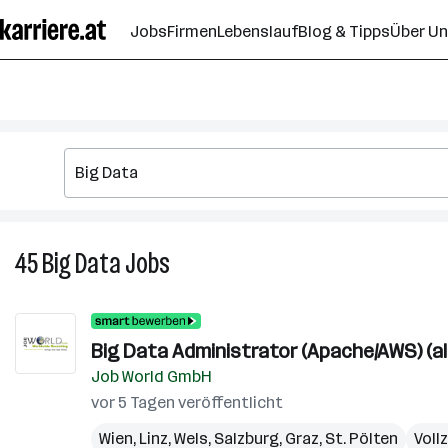
Zum
Jobs
Firmen
Lebenslauf
Blog & Tipps
Über U
Seiteninhalt
springen
45
Big Data
Jobs
45
Big
Data
Jobs
Big Data Administrator (Apache/AWS) (al
Job World GmbH
vor 5 Tagen veröffentlicht
Wien
,
Linz
,
Wels
,
Salzburg
,
Graz
,
St. Pölten
Voll