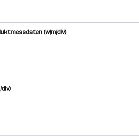
duktmessdaten (w/m/div)
div)