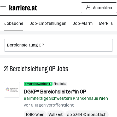
Zum
Anmelden
Seiteninhalt
springen
Jobsuche
Job-Empfehlungen
Job-Alarm
Merkliste
21
Bereichsleitung OP
Jobs
21
Bereichsleitung
OP
Einblicke
Jobs
DGKP* Bereichsleiter*in OP
Barmherzige Schwestern Krankenhaus Wien
vor 6 Tagen veröffentlicht
1060 Wien
Vollzeit
ab 5.764 € monatlich