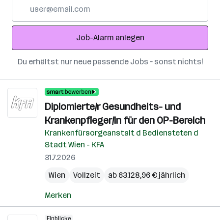
E-
Mail-
Adresse
Job-Alarm anlegen
Du erhältst nur neue passende Jobs – sonst nichts!
Diplomierte/r Gesundheits- und
Krankenpfleger/in für den OP-Bereich
Krankenfürsorgeanstalt d Bediensteten d
Stadt Wien - KFA
31.7.2026
Wien
Vollzeit
ab 63.128,96 € jährlich
Merken
Einblicke