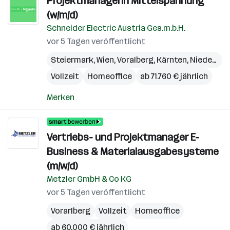
Projektmanagerin Mittelspannung
(w/m/d)
Schneider Electric Austria Ges.m.b.H.
vor 5 Tagen veröffentlicht
Steiermark
,
Wien
,
Voralberg
,
Kärnten
,
Niederösterreich
Vollzeit
Homeoffice
ab 71.760 € jährlich
Merken
Vertriebs- und Projektmanager E-
Business & Materialausgabesysteme
(m/w/d)
Metzler GmbH & Co KG
vor 5 Tagen veröffentlicht
Vorarlberg
Vollzeit
Homeoffice
ab 60.000 € jährlich