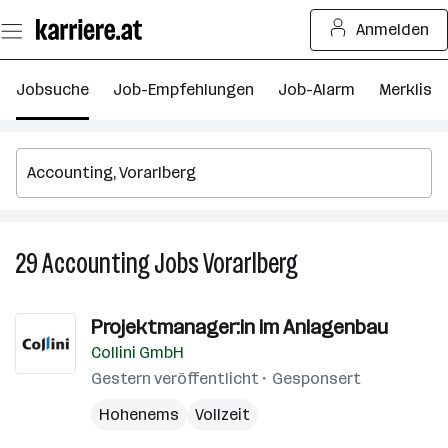
Zum
Anmelden
Seiteninhalt
springen
Jobsuche
Job-Empfehlungen
Job-Alarm
Merkliste
29
Accounting
Jobs
Vorarlberg
29
Accounting
Jobs
Projektmanager:in im Anlagenbau
in
Collini GmbH
Vorarlberg
Gestern veröffentlicht
Gesponsert
Hohenems
Vollzeit