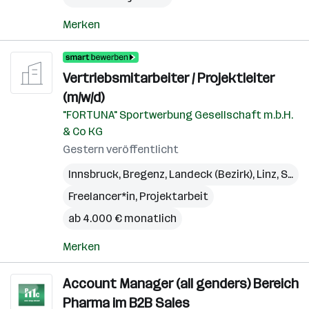
Merken
Vertriebsmitarbeiter / Projektleiter
(m/w/d)
"FORTUNA" Sportwerbung Gesellschaft m.b.H.
& Co KG
Gestern veröffentlicht
Innsbruck
,
Bregenz
,
Landeck (Bezirk)
,
Linz
,
St. Pölten
Freelancer*in, Projektarbeit
ab 4.000 € monatlich
Merken
Account Manager (all genders) Bereich
Pharma im B2B Sales