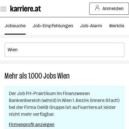
Zum
Anmelden
Seiteninhalt
springen
Jobsuche
Job-Empfehlungen
Job-Alarm
Merkliste
Mehr als 1.000
Jobs
Wien
Mehr
als
1.000
Der Job
FH-Praktikum im Finanzwesen
Jobs
Bankenbereich (w/m/d)
in
Wien 1. Bezirk (Innere Stadt)
in
bei der Firma
OeKB Gruppe
ist auf karriere.at leider
Wien
nicht mehr verfügbar.
Firmenprofil anzeigen