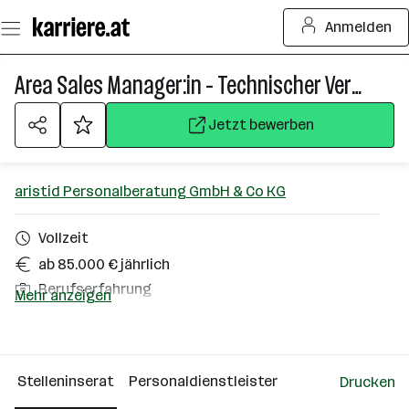
Zum
Anmelden
Seiteninhalt
springen
Area Sales Manager:in - Technischer Vertrieb international
Jetzt bewerben
aristid Personalberatung GmbH & Co KG
Vollzeit
ab 85.000 € jährlich
Berufserfahrung
Mehr anzeigen
Steiermark
Über das Unternehmen
Stelleninserat
Personaldienstleister
Drucken
Wien