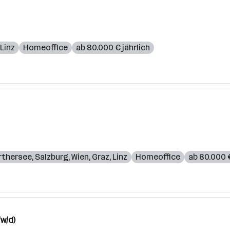
Linz
Homeoffice
ab 80.000 € jährlich
rthersee
,
Salzburg
,
Wien
,
Graz
,
Linz
Homeoffice
ab 80.000 €
/w/d)