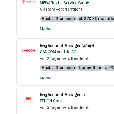
MEWA Textil-Service GmbH
Gestern veröffentlicht
Raaba-Grambach
ab 2.700 € monatli
Merken
Key Account Manager (w/m/*)
CANCOM Austria AG
vor 2 Tagen veröffentlicht
Raaba-Grambach
Homeoffice
ab 7
Merken
Key Account Manager:in
EFKON GmbH
vor 5 Tagen veröffentlicht