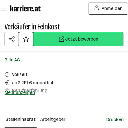
Zum
Anmelden
Seiteninhalt
springen
Verkäufer:in Feinkost
Jetzt bewerben
Billa AG
Vollzeit
ab 2.251 € monatlich
Berufserfahrung
Mehr anzeigen
Feldkirchen
Über das Unternehmen
Stelleninserat
Arbeitgeber
Drucken
10000+ Mitarbeiter*innen