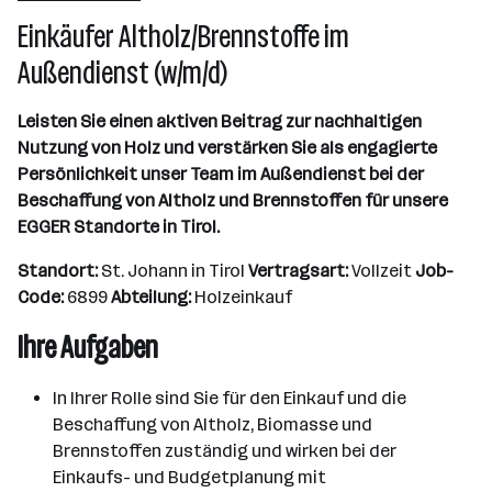
10000+ Mitarbeiter*innen
Einkäufer Altholz/Brennstoffe im
St. Johann
Außendienst (w/m/d)
Leisten Sie einen aktiven Beitrag zur nachhaltigen
Nutzung von Holz und verstärken Sie als engagierte
Persönlichkeit unser Team im Außendienst bei der
Beschaffung von Altholz und Brennstoffen für unsere
EGGER Standorte in Tirol.
Standort:
St. Johann in Tirol
Vertragsart:
Vollzeit
Job-
Code:
6899
Abteilung:
Holzeinkauf
Ihre Aufgaben
In Ihrer Rolle sind Sie für den Einkauf und die
Beschaffung von Altholz, Biomasse und
Brennstoffen zuständig und wirken bei der
Einkaufs- und Budgetplanung mit