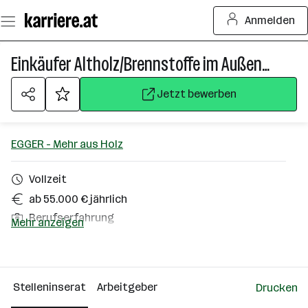
Zum
Anmelden
Seiteninhalt
springen
Einkäufer Altholz/Brennstoffe im Außendienst (w/m/d)
Jetzt bewerben
EGGER - Mehr aus Holz
Vollzeit
ab 55.000 € jährlich
Berufserfahrung
Mehr anzeigen
Homeoffice möglich
St. Johann in Tirol
Stelleninserat
Arbeitgeber
Drucken
Über das Unternehmen