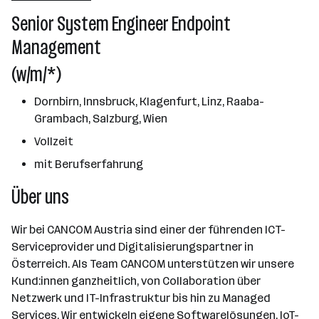
Über das Unternehmen
Senior System Engineer Endpoint
501 - 2500 Mitarbeiter*innen
Management
Wien
(w/m/*)
Dornbirn, Innsbruck, Klagenfurt, Linz, Raaba-
Grambach, Salzburg, Wien
Vollzeit
mit Berufserfahrung
Über uns
Wir bei CANCOM Austria sind einer der führenden ICT-
Serviceprovider und Digitalisierungspartner in
Österreich. Als Team CANCOM unterstützen wir unsere
Kund:innen ganzheitlich, von Collaboration über
Netzwerk und IT-Infrastruktur bis hin zu Managed
Services. Wir entwickeln eigene Softwarelösungen, IoT-